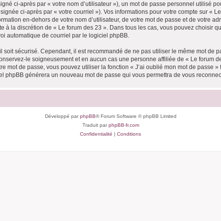
gné ci-après par « votre nom d’utilisateur »), un mot de passe personnel utilisé po
signée ci-après par « votre courriel »). Vos informations pour votre compte sur « Le
mation en-dehors de votre nom d’utilisateur, de votre mot de passe et de votre adr
ste à la discrétion de « Le forum des 23 ». Dans tous les cas, vous pouvez choisir 
voi automatique de courriel par le logiciel phpBB.
l soit sécurisé. Cependant, il est recommandé de ne pas utiliser le même mot de pas
conservez-le soigneusement et en aucun cas une personne affiliée de « Le forum de
re mot de passe, vous pouvez utiliser la fonction « J’ai oublié mon mot de passe 
logiciel phpBB générera un nouveau mot de passe qui vous permettra de vous reconnec
Développé par
phpBB
® Forum Software © phpBB Limited
Traduit par
phpBB-fr.com
Confidentialité
|
Conditions