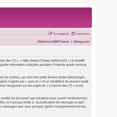
S’enregistrer
Connexion
Oldschool BMX France
|
23mag.com
 forum des 23 », « https://www.23mag.org/forum23 ») et phpBB
 quelle information collectée pendant n’importe quelle session
 de cookies, qui sont des petits fichiers textes téléchargés
gné ci-après par « user-id ») et un identifiant de session invité
ous naviguerez sur les sujets de « Le forum des 23 » et est
e portée du document qui est prévu pour couvrir seulement les
e, et n’est pas limité à : la publication de message en tant
t les messages que vous envoyez après l’enregistrement et lors