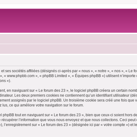
et ses sociétés affiliées (désignés ci-après par « nous », « notre », « nos », « Le
pBB », « www.phpbb.com », « phpBB Limited », « Équipes phpBB ») utilisent n’importe
ons »).
t, en naviguant sur « Le forum des 23 », le logiciel phpBB créera un certain nombre
inateur. Les deux premiers cookies ne contiennent qu’un identifiant utilisateur (dési
uement assignés par le logiciel phpBB. Un troisième cookie sera créé une fois que v
z lus, ce qui améliore votre navigation sur le forum.
 phpBB tout en naviguant sur « Le forum des 23 », bien que ceux-ci soient hors d
écupérer l’information que vous nous envoyez et que nous collectons. Ceci peut êtr
 »), l’enregistrement sur « Le forum des 23 » (désignée ici par « votre compte ») e