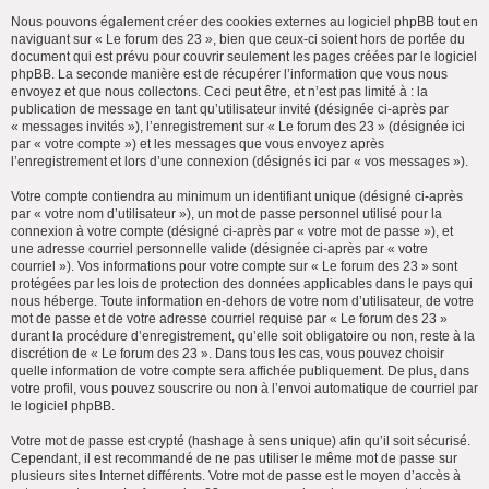
Nous pouvons également créer des cookies externes au logiciel phpBB tout en
naviguant sur « Le forum des 23 », bien que ceux-ci soient hors de portée du
document qui est prévu pour couvrir seulement les pages créées par le logiciel
phpBB. La seconde manière est de récupérer l’information que vous nous
envoyez et que nous collectons. Ceci peut être, et n’est pas limité à : la
publication de message en tant qu’utilisateur invité (désignée ci-après par
« messages invités »), l’enregistrement sur « Le forum des 23 » (désignée ici
par « votre compte ») et les messages que vous envoyez après
l’enregistrement et lors d’une connexion (désignés ici par « vos messages »).
Votre compte contiendra au minimum un identifiant unique (désigné ci-après
par « votre nom d’utilisateur »), un mot de passe personnel utilisé pour la
connexion à votre compte (désigné ci-après par « votre mot de passe »), et
une adresse courriel personnelle valide (désignée ci-après par « votre
courriel »). Vos informations pour votre compte sur « Le forum des 23 » sont
protégées par les lois de protection des données applicables dans le pays qui
nous héberge. Toute information en-dehors de votre nom d’utilisateur, de votre
mot de passe et de votre adresse courriel requise par « Le forum des 23 »
durant la procédure d’enregistrement, qu’elle soit obligatoire ou non, reste à la
discrétion de « Le forum des 23 ». Dans tous les cas, vous pouvez choisir
quelle information de votre compte sera affichée publiquement. De plus, dans
votre profil, vous pouvez souscrire ou non à l’envoi automatique de courriel par
le logiciel phpBB.
Votre mot de passe est crypté (hashage à sens unique) afin qu’il soit sécurisé.
Cependant, il est recommandé de ne pas utiliser le même mot de passe sur
plusieurs sites Internet différents. Votre mot de passe est le moyen d’accès à