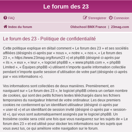
Le forum des 23
FAQ
S’enregistrer
Connexion
Index du forum
Oldschool BMX France
|
23mag.com
Le forum des 23 - Politique de confidentialité
Cette politique explique en détail comment « Le forum des 23 » et ses sociétés
affiliées (désignés ci-après par « nous », « notre », « nos », « Le forum des
23 », « https://www.23mag.org/forum23 ») et phpBB (désigné ci-après par
« ils », « eux », « leur », « logiciel phpBB », « www.phpbb.com », « phpBB
Limited », « Équipes phpBB ») utilisent n’importe quelle information collectée
pendant n’importe quelle session d’utilisation de votre part (désignée ci-après
par « vos informations »).
Vos informations sont collectées de deux manières. Premièrement, en
naviguant sur « Le forum des 23 », le logiciel phpBB créera un certain nombre
de cookies, qui sont des petits fichiers textes téléchargés dans les fichiers
temporaires du navigateur Internet de votre ordinateur. Les deux premiers
cookies ne contiennent qu’un identifiant utilisateur (désigné ci-après par
« user-id ») et un identifiant de session invité (désigné ci-après par « session-
id »), qui vous sont automatiquement assignés par le logiciel phpBB. Un
troisième cookie sera créé une fois que vous naviguerez sur les sujets de « Le
forum des 23 » et est utilisé pour stocker les informations sur les sujets que
vous avez lus, ce qui améliore votre navigation sur le forum.