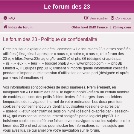
Le forum des 23
FAQ
S’enregistrer
Connexion
Index du forum
Oldschool BMX France
|
23mag.com
Le forum des 23 - Politique de confidentialité
Cette politique explique en détail comment « Le forum des 23 » et ses sociétés
affiliées (désignés ci-après par « nous », « notre », « nos », « Le forum des
23 », « https://www.23mag.org/forum23 ») et phpBB (désigné ci-après par
« ils », « eux », « leur », « logiciel phpBB », « www.phpbb.com », « phpBB
Limited », « Équipes phpBB ») utilisent n’importe quelle information collectée
pendant n’importe quelle session d’utilisation de votre part (désignée ci-après
par « vos informations »).
Vos informations sont collectées de deux manières. Premièrement, en
naviguant sur « Le forum des 23 », le logiciel phpBB créera un certain nombre
de cookies, qui sont des petits fichiers textes téléchargés dans les fichiers
temporaires du navigateur Internet de votre ordinateur. Les deux premiers
cookies ne contiennent qu’un identifiant utilisateur (désigné ci-après par
« user-id ») et un identifiant de session invité (désigné ci-après par « session-
id »), qui vous sont automatiquement assignés par le logiciel phpBB. Un
troisième cookie sera créé une fois que vous naviguerez sur les sujets de « Le
forum des 23 » et est utilisé pour stocker les informations sur les sujets que
vous avez lus, ce qui améliore votre navigation sur le forum.