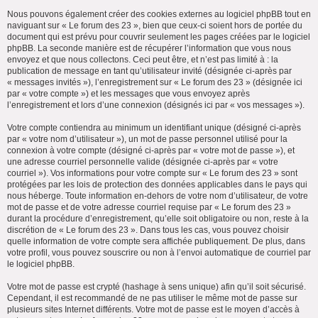
Nous pouvons également créer des cookies externes au logiciel phpBB tout en
naviguant sur « Le forum des 23 », bien que ceux-ci soient hors de portée du
document qui est prévu pour couvrir seulement les pages créées par le logiciel
phpBB. La seconde manière est de récupérer l’information que vous nous
envoyez et que nous collectons. Ceci peut être, et n’est pas limité à : la
publication de message en tant qu’utilisateur invité (désignée ci-après par
« messages invités »), l’enregistrement sur « Le forum des 23 » (désignée ici
par « votre compte ») et les messages que vous envoyez après
l’enregistrement et lors d’une connexion (désignés ici par « vos messages »).
Votre compte contiendra au minimum un identifiant unique (désigné ci-après
par « votre nom d’utilisateur »), un mot de passe personnel utilisé pour la
connexion à votre compte (désigné ci-après par « votre mot de passe »), et
une adresse courriel personnelle valide (désignée ci-après par « votre
courriel »). Vos informations pour votre compte sur « Le forum des 23 » sont
protégées par les lois de protection des données applicables dans le pays qui
nous héberge. Toute information en-dehors de votre nom d’utilisateur, de votre
mot de passe et de votre adresse courriel requise par « Le forum des 23 »
durant la procédure d’enregistrement, qu’elle soit obligatoire ou non, reste à la
discrétion de « Le forum des 23 ». Dans tous les cas, vous pouvez choisir
quelle information de votre compte sera affichée publiquement. De plus, dans
votre profil, vous pouvez souscrire ou non à l’envoi automatique de courriel par
le logiciel phpBB.
Votre mot de passe est crypté (hashage à sens unique) afin qu’il soit sécurisé.
Cependant, il est recommandé de ne pas utiliser le même mot de passe sur
plusieurs sites Internet différents. Votre mot de passe est le moyen d’accès à