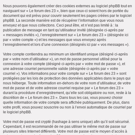
Nous pouvons également créer des cookies externes au logiciel phpBB tout en
naviguant sur « Le forum des 23 », bien que ceux-ci soient hors de portée du
document qui est prévu pour couvrir seulement les pages créées par le logiciel
phpBB. La seconde manière est de récupérer l’information que vous nous
envoyez et que nous collectons. Ceci peut être, et n’est pas limité à : la
publication de message en tant qu’utilisateur invité (désignée ci-après par
« messages invités »), l’enregistrement sur « Le forum des 23 » (désignée ici
par « votre compte ») et les messages que vous envoyez après
l’enregistrement et lors d’une connexion (désignés ici par « vos messages »).
Votre compte contiendra au minimum un identifiant unique (désigné ci-après
par « votre nom d’utilisateur »), un mot de passe personnel utilisé pour la
connexion à votre compte (désigné ci-après par « votre mot de passe »), et
une adresse courriel personnelle valide (désignée ci-après par « votre
courriel »). Vos informations pour votre compte sur « Le forum des 23 » sont
protégées par les lois de protection des données applicables dans le pays qui
nous héberge. Toute information en-dehors de votre nom d’utilisateur, de votre
mot de passe et de votre adresse courriel requise par « Le forum des 23 »
durant la procédure d’enregistrement, qu’elle soit obligatoire ou non, reste à la
discrétion de « Le forum des 23 ». Dans tous les cas, vous pouvez choisir
quelle information de votre compte sera affichée publiquement. De plus, dans
votre profil, vous pouvez souscrire ou non à l’envoi automatique de courriel par
le logiciel phpBB.
Votre mot de passe est crypté (hashage à sens unique) afin qu’il soit sécurisé.
Cependant, il est recommandé de ne pas utiliser le même mot de passe sur
plusieurs sites Internet différents. Votre mot de passe est le moyen d’accès à