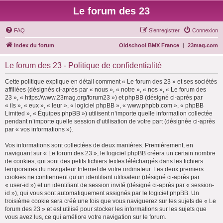
Le forum des 23
FAQ
S’enregistrer
Connexion
Index du forum
Oldschool BMX France
|
23mag.com
Le forum des 23 - Politique de confidentialité
Cette politique explique en détail comment « Le forum des 23 » et ses sociétés
affiliées (désignés ci-après par « nous », « notre », « nos », « Le forum des
23 », « https://www.23mag.org/forum23 ») et phpBB (désigné ci-après par
« ils », « eux », « leur », « logiciel phpBB », « www.phpbb.com », « phpBB
Limited », « Équipes phpBB ») utilisent n’importe quelle information collectée
pendant n’importe quelle session d’utilisation de votre part (désignée ci-après
par « vos informations »).
Vos informations sont collectées de deux manières. Premièrement, en
naviguant sur « Le forum des 23 », le logiciel phpBB créera un certain nombre
de cookies, qui sont des petits fichiers textes téléchargés dans les fichiers
temporaires du navigateur Internet de votre ordinateur. Les deux premiers
cookies ne contiennent qu’un identifiant utilisateur (désigné ci-après par
« user-id ») et un identifiant de session invité (désigné ci-après par « session-
id »), qui vous sont automatiquement assignés par le logiciel phpBB. Un
troisième cookie sera créé une fois que vous naviguerez sur les sujets de « Le
forum des 23 » et est utilisé pour stocker les informations sur les sujets que
vous avez lus, ce qui améliore votre navigation sur le forum.