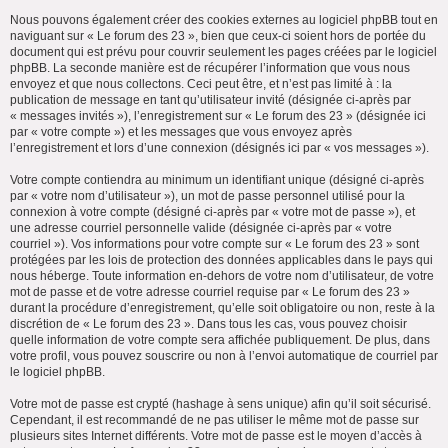
Nous pouvons également créer des cookies externes au logiciel phpBB tout en
naviguant sur « Le forum des 23 », bien que ceux-ci soient hors de portée du
document qui est prévu pour couvrir seulement les pages créées par le logiciel
phpBB. La seconde manière est de récupérer l’information que vous nous
envoyez et que nous collectons. Ceci peut être, et n’est pas limité à : la
publication de message en tant qu’utilisateur invité (désignée ci-après par
« messages invités »), l’enregistrement sur « Le forum des 23 » (désignée ici
par « votre compte ») et les messages que vous envoyez après
l’enregistrement et lors d’une connexion (désignés ici par « vos messages »).
Votre compte contiendra au minimum un identifiant unique (désigné ci-après
par « votre nom d’utilisateur »), un mot de passe personnel utilisé pour la
connexion à votre compte (désigné ci-après par « votre mot de passe »), et
une adresse courriel personnelle valide (désignée ci-après par « votre
courriel »). Vos informations pour votre compte sur « Le forum des 23 » sont
protégées par les lois de protection des données applicables dans le pays qui
nous héberge. Toute information en-dehors de votre nom d’utilisateur, de votre
mot de passe et de votre adresse courriel requise par « Le forum des 23 »
durant la procédure d’enregistrement, qu’elle soit obligatoire ou non, reste à la
discrétion de « Le forum des 23 ». Dans tous les cas, vous pouvez choisir
quelle information de votre compte sera affichée publiquement. De plus, dans
votre profil, vous pouvez souscrire ou non à l’envoi automatique de courriel par
le logiciel phpBB.
Votre mot de passe est crypté (hashage à sens unique) afin qu’il soit sécurisé.
Cependant, il est recommandé de ne pas utiliser le même mot de passe sur
plusieurs sites Internet différents. Votre mot de passe est le moyen d’accès à