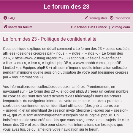
Le forum des 23
FAQ
S’enregistrer
Connexion
Index du forum
Oldschool BMX France
|
23mag.com
Le forum des 23 - Politique de confidentialité
Cette politique explique en détail comment « Le forum des 23 » et ses sociétés
affiliées (désignés ci-après par « nous », « notre », « nos », « Le forum des
23 », « https://www.23mag.org/forum23 ») et phpBB (désigné ci-après par
« ils », « eux », « leur », « logiciel phpBB », « www.phpbb.com », « phpBB
Limited », « Équipes phpBB ») utilisent n’importe quelle information collectée
pendant n’importe quelle session d’utilisation de votre part (désignée ci-après
par « vos informations »).
Vos informations sont collectées de deux manières. Premièrement, en
naviguant sur « Le forum des 23 », le logiciel phpBB créera un certain nombre
de cookies, qui sont des petits fichiers textes téléchargés dans les fichiers
temporaires du navigateur Internet de votre ordinateur. Les deux premiers
cookies ne contiennent qu’un identifiant utilisateur (désigné ci-après par
« user-id ») et un identifiant de session invité (désigné ci-après par « session-
id »), qui vous sont automatiquement assignés par le logiciel phpBB. Un
troisième cookie sera créé une fois que vous naviguerez sur les sujets de « Le
forum des 23 » et est utilisé pour stocker les informations sur les sujets que
vous avez lus, ce qui améliore votre navigation sur le forum.