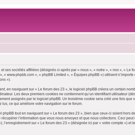
et ses sociétés affiliées (désignés ci-après par « nous », « notre », « nos », « Le
pBB », « www.phpbb.com », « phpBB Limited », « Équipes phpBB ») utilisent n’importe
ons »).
t, en naviguant sur « Le forum des 23 », le logiciel phpBB créera un certain nombre
inateur. Les deux premiers cookies ne contiennent qu’un identifiant utilisateur (dési
uement assignés par le logiciel phpBB. Un troisième cookie sera créé une fois que v
z lus, ce qui améliore votre navigation sur le forum.
 phpBB tout en naviguant sur « Le forum des 23 », bien que ceux-ci soient hors d
écupérer l’information que vous nous envoyez et que nous collectons. Ceci peut êtr
 »), l’enregistrement sur « Le forum des 23 » (désignée ici par « votre compte ») e