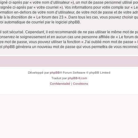
gné ci-après par « votre nom d’utilisateur »), un mot de passe personnel utilisé po
signée ci-après par « votre courriel »). Vos informations pour votre compte sur « Le
mation en-dehors de votre nom d’utilisateur, de votre mot de passe et de votre adr
ste à la discrétion de « Le forum des 23 ». Dans tous les cas, vous pouvez choisir 
voi automatique de courriel par le logiciel phpBB.
l soit sécurisé. Cependant, il est recommandé de ne pas utiliser le même mot de pas
conservez-le soigneusement et en aucun cas une personne affiliée de « Le forum de
re mot de passe, vous pouvez utiliser la fonction « J’ai oublié mon mot de passe 
logiciel phpBB générera un nouveau mot de passe qui vous permettra de vous reconnec
Développé par
phpBB
® Forum Software © phpBB Limited
Traduit par
phpBB-fr.com
Confidentialité
|
Conditions