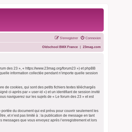
S’enregistrer
Connexion
Oldschool BMX France
|
23mag.com
 forum des 23 », « https://www.23mag.org/forum23 ») et phpBB
 quelle information collectée pendant n’importe quelle session
 de cookies, qui sont des petits fichiers textes téléchargés
gné ci-après par « user-id ») et un identifiant de session invité
ous naviguerez sur les sujets de « Le forum des 23 » et est
e portée du document qui est prévu pour couvrir seulement les
e, et n’est pas limité à : la publication de message en tant
t les messages que vous envoyez après l’enregistrement et lors