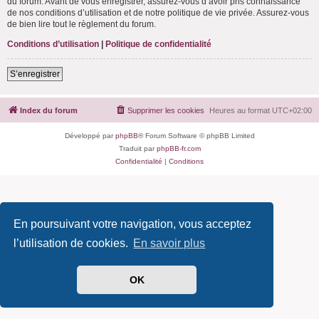
du forum. Avant de vous enregistrer, assurez-vous d’avoir pris connaissance
de nos conditions d’utilisation et de notre politique de vie privée. Assurez-vous
de bien lire tout le règlement du forum.
Conditions d’utilisation
|
Politique de confidentialité
S’enregistrer
Index du forum
Supprimer les cookies
Heures au format
UTC+02:00
Développé par
phpBB
® Forum Software © phpBB Limited
Traduit par
phpBB-fr.com
Confidentialité
|
Conditions
En poursuivant votre navigation, vous acceptez
l’utilisation de cookies.
En savoir plus
OK