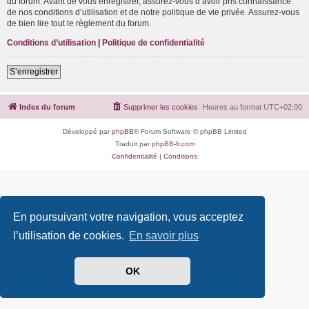
du forum. Avant de vous enregistrer, assurez-vous d’avoir pris connaissance
de nos conditions d’utilisation et de notre politique de vie privée. Assurez-vous
de bien lire tout le règlement du forum.
Conditions d’utilisation
|
Politique de confidentialité
S’enregistrer
Index du forum
Supprimer les cookies
Heures au format
UTC+02:00
Développé par
phpBB
® Forum Software © phpBB Limited
Traduit par
phpBB-fr.com
Confidentialité
|
Conditions
En poursuivant votre navigation, vous acceptez
l’utilisation de cookies.
En savoir plus
OK