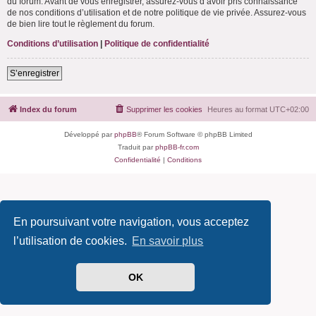
du forum. Avant de vous enregistrer, assurez-vous d’avoir pris connaissance
de nos conditions d’utilisation et de notre politique de vie privée. Assurez-vous
de bien lire tout le règlement du forum.
Conditions d’utilisation
|
Politique de confidentialité
S’enregistrer
Index du forum
Supprimer les cookies
Heures au format
UTC+02:00
Développé par
phpBB
® Forum Software © phpBB Limited
Traduit par
phpBB-fr.com
Confidentialité
|
Conditions
En poursuivant votre navigation, vous acceptez
l’utilisation de cookies.
En savoir plus
OK