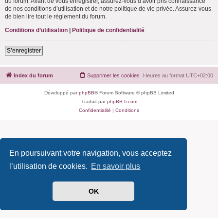
du forum. Avant de vous enregistrer, assurez-vous d’avoir pris connaissance
de nos conditions d’utilisation et de notre politique de vie privée. Assurez-vous
de bien lire tout le règlement du forum.
Conditions d’utilisation
|
Politique de confidentialité
S’enregistrer
Index du forum
Supprimer les cookies
Heures au format
UTC+02:00
Développé par
phpBB
® Forum Software © phpBB Limited
Traduit par
phpBB-fr.com
Confidentialité
|
Conditions
En poursuivant votre navigation, vous acceptez
l’utilisation de cookies.
En savoir plus
OK