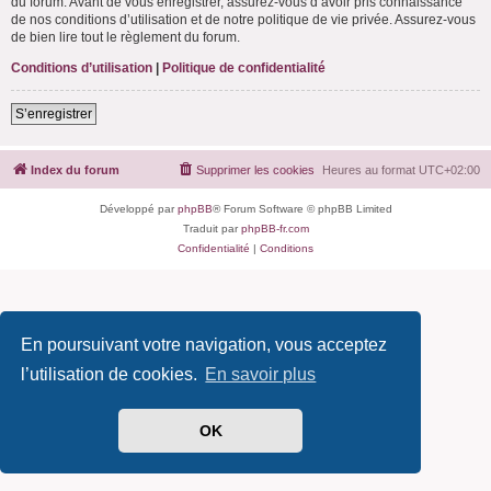
du forum. Avant de vous enregistrer, assurez-vous d’avoir pris connaissance
de nos conditions d’utilisation et de notre politique de vie privée. Assurez-vous
de bien lire tout le règlement du forum.
Conditions d’utilisation
|
Politique de confidentialité
S’enregistrer
Index du forum
Supprimer les cookies
Heures au format
UTC+02:00
Développé par
phpBB
® Forum Software © phpBB Limited
Traduit par
phpBB-fr.com
Confidentialité
|
Conditions
En poursuivant votre navigation, vous acceptez
l’utilisation de cookies.
En savoir plus
OK