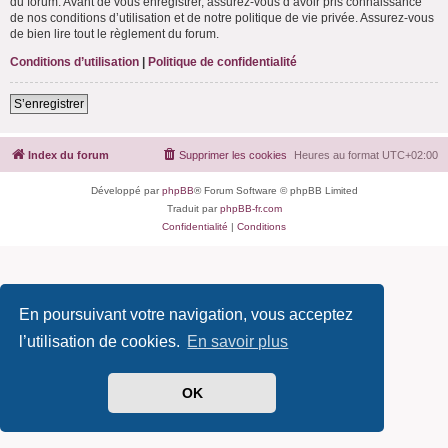
du forum. Avant de vous enregistrer, assurez-vous d’avoir pris connaissance
de nos conditions d’utilisation et de notre politique de vie privée. Assurez-vous
de bien lire tout le règlement du forum.
Conditions d’utilisation
|
Politique de confidentialité
S’enregistrer
Index du forum
Supprimer les cookies
Heures au format
UTC+02:00
Développé par
phpBB
® Forum Software © phpBB Limited
Traduit par
phpBB-fr.com
Confidentialité
|
Conditions
En poursuivant votre navigation, vous acceptez
l’utilisation de cookies.
En savoir plus
OK