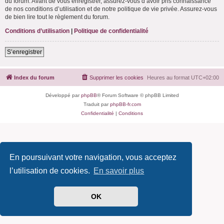
du forum. Avant de vous enregistrer, assurez-vous d’avoir pris connaissance
de nos conditions d’utilisation et de notre politique de vie privée. Assurez-vous
de bien lire tout le règlement du forum.
Conditions d’utilisation
|
Politique de confidentialité
S’enregistrer
Index du forum
Supprimer les cookies
Heures au format
UTC+02:00
Développé par
phpBB
® Forum Software © phpBB Limited
Traduit par
phpBB-fr.com
Confidentialité
|
Conditions
En poursuivant votre navigation, vous acceptez
l’utilisation de cookies.
En savoir plus
OK