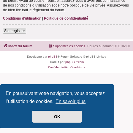
du forum. Avant de vous enregistrer, assurez-vous d’avoir pris connaissance
de nos conditions d’utilisation et de notre politique de vie privée. Assurez-vous
de bien lire tout le règlement du forum.
Conditions d’utilisation
|
Politique de confidentialité
S’enregistrer
Index du forum
Supprimer les cookies
Heures au format
UTC+02:00
Développé par
phpBB
® Forum Software © phpBB Limited
Traduit par
phpBB-fr.com
Confidentialité
|
Conditions
En poursuivant votre navigation, vous acceptez
l’utilisation de cookies.
En savoir plus
OK