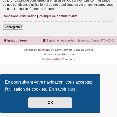
du forum. Avant de vous enregistrer, assurez-vous d’avoir pris connaissance
de nos conditions d’utilisation et de notre politique de vie privée. Assurez-vous
de bien lire tout le règlement du forum.
Conditions d’utilisation
|
Politique de confidentialité
S’enregistrer
Index du forum
Supprimer les cookies
Heures au format
UTC+02:00
Développé par
phpBB
® Forum Software © phpBB Limited
Traduit par
phpBB-fr.com
Confidentialité
|
Conditions
En poursuivant votre navigation, vous acceptez
l’utilisation de cookies.
En savoir plus
OK