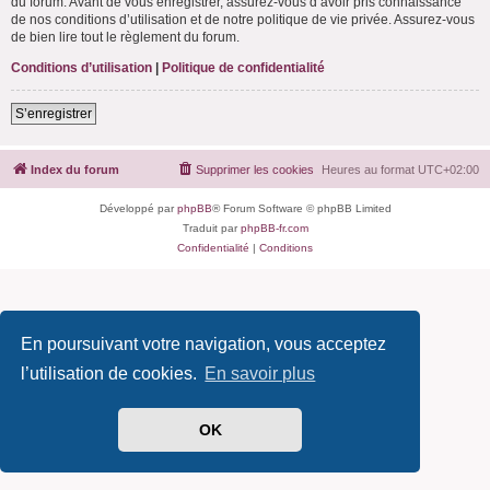
du forum. Avant de vous enregistrer, assurez-vous d’avoir pris connaissance
de nos conditions d’utilisation et de notre politique de vie privée. Assurez-vous
de bien lire tout le règlement du forum.
Conditions d’utilisation
|
Politique de confidentialité
S’enregistrer
Index du forum
Supprimer les cookies
Heures au format
UTC+02:00
Développé par
phpBB
® Forum Software © phpBB Limited
Traduit par
phpBB-fr.com
Confidentialité
|
Conditions
En poursuivant votre navigation, vous acceptez
l’utilisation de cookies.
En savoir plus
OK