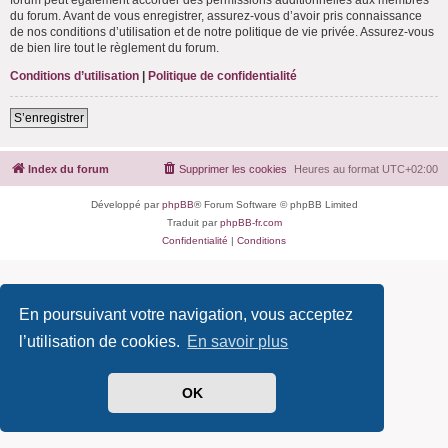
du forum. Avant de vous enregistrer, assurez-vous d’avoir pris connaissance
de nos conditions d’utilisation et de notre politique de vie privée. Assurez-vous
de bien lire tout le règlement du forum.
Conditions d’utilisation
|
Politique de confidentialité
S’enregistrer
Index du forum
Supprimer les cookies
Heures au format
UTC+02:00
Développé par
phpBB
® Forum Software © phpBB Limited
Traduit par
phpBB-fr.com
Confidentialité
|
Conditions
En poursuivant votre navigation, vous acceptez
l’utilisation de cookies.
En savoir plus
OK