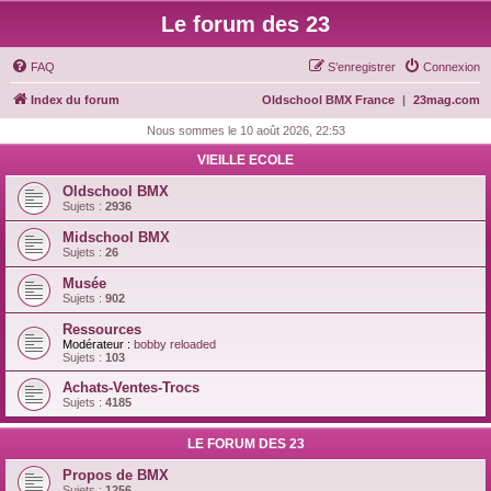
Le forum des 23
FAQ
S’enregistrer
Connexion
Index du forum
Oldschool BMX France
|
23mag.com
Nous sommes le 10 août 2026, 22:53
VIEILLE ECOLE
Oldschool BMX
Sujets :
2936
Midschool BMX
Sujets :
26
Musée
Sujets :
902
Ressources
Modérateur :
bobby reloaded
Sujets :
103
Achats-Ventes-Trocs
Sujets :
4185
LE FORUM DES 23
Propos de BMX
Sujets :
1256