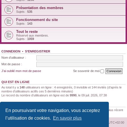
Présentation des membres
Sujets :
535
Fonctionnement du site
Sujets :
143
Tout le reste
Réservé aux membres.
Sujets :
1059
CONNEXION
•
S’ENREGISTRER
Nom d’utilisateur :
Mot de passe :
J’ai oublié mon mot de passe
Se souvenir de moi
QUI EST EN LIGNE
Au total il y a
148
utilisateurs en ligne : 4 enregistrés, 0 invisible et 144 invités (d’après le
nombre d’utilisateurs actifs ces 5 dernières minutes)
Le record du nombre d’utilisateurs en ligne est de
9990
, le 09 juil. 2026, 07:38
STATISTIQUES
En poursuivant votre navigation, vous acceptez
188172
messages •
11347
sujets •
1522
membres • Le membre enregistré le plus récent
est
Brunaldi21
.
l’utilisation de cookies.
En savoir plus
Index du forum
Supprimer les cookies
Heures au format
UTC+02:00