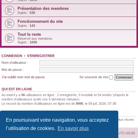
Présentation des membres
Sujets :
535
Fonctionnement du site
Sujets :
143
Tout le reste
Réservé aux membres.
Sujets :
1059
CONNEXION
•
S’ENREGISTRER
Nom d’utilisateur :
Mot de passe :
J’ai oublié mon mot de passe
Se souvenir de moi
QUI EST EN LIGNE
Au total il y a
56
utilisateurs en ligne : 2 enregistrés, 0 invisible et 54 invités (d’après le
nombre d’utilisateurs actifs ces 5 dernières minutes)
Le record du nombre d’utilisateurs en ligne est de
9990
, le 09 juil. 2026, 07:38
STATISTIQUES
En poursuivant votre navigation, vous acceptez
188170
messages •
11347
sujets •
1522
membres • Le membre enregistré le plus récent
est
Brunaldi21
.
l’utilisation de cookies.
En savoir plus
Index du forum
Supprimer les cookies
Heures au format
UTC+02:00