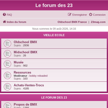
Le forum des 23
FAQ
S’enregistrer
Connexion
Index du forum
Oldschool BMX France
|
23mag.com
Nous sommes le 09 août 2026, 14:16
VIEILLE ECOLE
Oldschool BMX
Sujets :
2936
Midschool BMX
Sujets :
26
Musée
Sujets :
902
Ressources
Modérateur :
bobby reloaded
Sujets :
103
Achats-Ventes-Trocs
Sujets :
4185
LE FORUM DES 23
Propos de BMX
Sujets :
1256