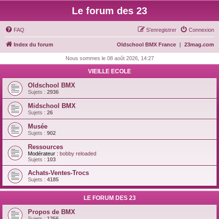
Le forum des 23
FAQ
S’enregistrer
Connexion
Index du forum
Oldschool BMX France
|
23mag.com
Nous sommes le 08 août 2026, 14:27
VIEILLE ECOLE
Oldschool BMX
Sujets :
2936
Midschool BMX
Sujets :
26
Musée
Sujets :
902
Ressources
Modérateur :
bobby reloaded
Sujets :
103
Achats-Ventes-Trocs
Sujets :
4185
LE FORUM DES 23
Propos de BMX
Sujets :
1256