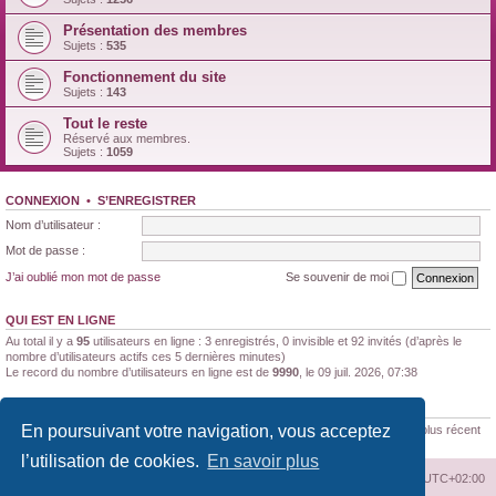
Présentation des membres
Sujets :
535
Fonctionnement du site
Sujets :
143
Tout le reste
Réservé aux membres.
Sujets :
1059
CONNEXION
•
S’ENREGISTRER
Nom d’utilisateur :
Mot de passe :
J’ai oublié mon mot de passe
Se souvenir de moi
QUI EST EN LIGNE
Au total il y a
95
utilisateurs en ligne : 3 enregistrés, 0 invisible et 92 invités (d’après le
nombre d’utilisateurs actifs ces 5 dernières minutes)
Le record du nombre d’utilisateurs en ligne est de
9990
, le 09 juil. 2026, 07:38
STATISTIQUES
En poursuivant votre navigation, vous acceptez
188170
messages •
11347
sujets •
1522
membres • Le membre enregistré le plus récent
est
Brunaldi21
.
l’utilisation de cookies.
En savoir plus
Index du forum
Supprimer les cookies
Heures au format
UTC+02:00