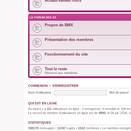
Achats-Ventes-Trocs
LE FORUM DES 23
Propos de BMX
Présentation des membres
Fonctionnement du site
Tout le reste
Réservé aux membres.
CONNEXION
•
S’ENREGISTRER
Nom d’utilisateur :
Mot de passe :
QUI EST EN LIGNE
Au total il y a
111
utilisateurs en ligne : 3 enregistrés, 0 invisible et 108 i
Le record du nombre d’utilisateurs en ligne est de
9990
, le 09 juil. 2026, 
STATISTIQUES
188170
messages •
11347
sujets •
1522
membres • Le membre enregistré