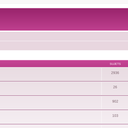
SUJETS
2936
26
902
103