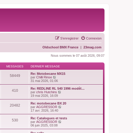
S’enregistrer
Connexion
Oldschool BMX France
|
23mag.com
Nous sommes le 07 août 2026, 09:07
MESSAGES
DERNIER MESSAGE
Re: Motobecane MX15
58449
V
par
Chilli Rinse
o
31 mai 2026, 01:06
i
r
Re: REDLINE RL 540 1996 modèl…
410
l
V
par
chris Hutchins
e
o
19 mai 2026, 16:09
d
i
e
r
Re: motobecane BX 20
20482
r
l
V
par
AGGRESSOR
n
e
o
17 avr. 2026, 16:40
i
d
i
e
e
r
Re: Catalogues et tests
r
530
r
l
V
par
AGGRESSOR
m
n
e
o
06 juin 2025, 03:08
e
i
d
i
s
e
e
r