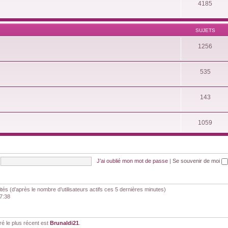
4185
SUJETS
1256
535
143
1059
J’ai oublié mon mot de passe
|
Se souvenir de moi
nvités (d’après le nombre d’utilisateurs actifs ces 5 dernières minutes)
07:38
 le plus récent est
Brunaldi21
.