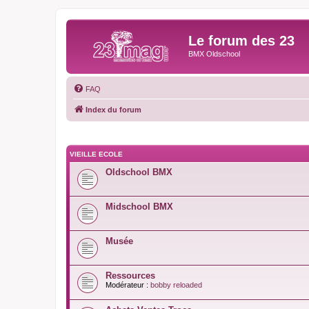
Le forum des 23
BMX Oldschool
FAQ
Index du forum
VIEILLE ECOLE
Oldschool BMX
Midschool BMX
Musée
Ressources
Modérateur :
bobby reloaded