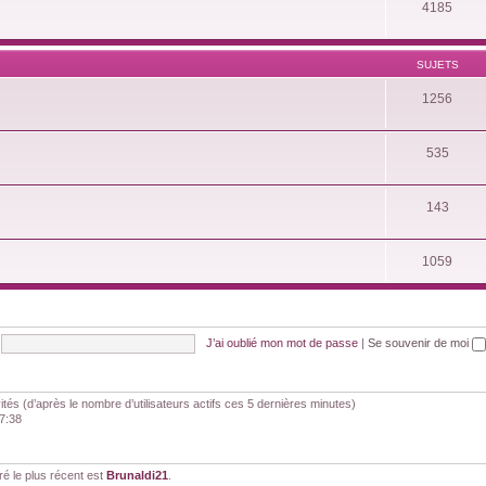
4185
SUJETS
1256
535
143
1059
J’ai oublié mon mot de passe
|
Se souvenir de moi
nvités (d’après le nombre d’utilisateurs actifs ces 5 dernières minutes)
07:38
 le plus récent est
Brunaldi21
.