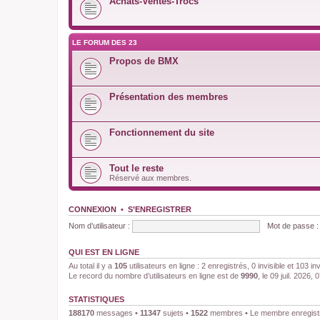
Achats-Ventes-Trocs
LE FORUM DES 23
Propos de BMX
Présentation des membres
Fonctionnement du site
Tout le reste
Réservé aux membres.
CONNEXION
•
S’ENREGISTRER
Nom d’utilisateur :
Mot de passe :
QUI EST EN LIGNE
Au total il y a
105
utilisateurs en ligne : 2 enregistrés, 0 invisible et 103 i
Le record du nombre d’utilisateurs en ligne est de
9990
, le 09 juil. 2026, 
STATISTIQUES
188170
messages •
11347
sujets •
1522
membres • Le membre enregistré