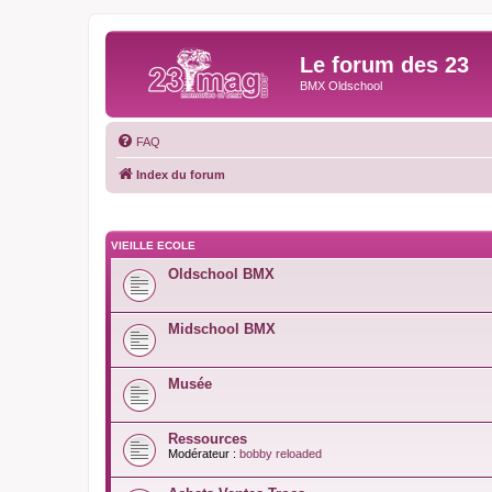
Le forum des 23
BMX Oldschool
FAQ
Index du forum
VIEILLE ECOLE
Oldschool BMX
Midschool BMX
Musée
Ressources
Modérateur :
bobby reloaded