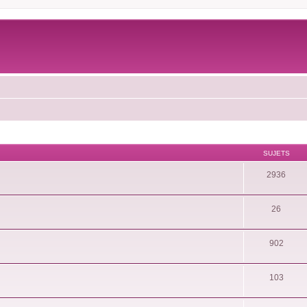
SUJETS
2936
26
902
103