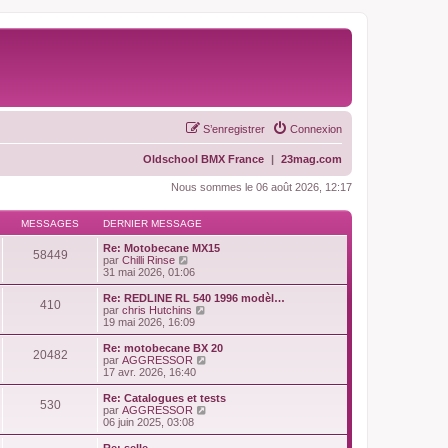
S’enregistrer
Connexion
Oldschool BMX France
|
23mag.com
Nous sommes le 06 août 2026, 12:17
MESSAGES
DERNIER MESSAGE
Re: Motobecane MX15
58449
V
par
Chilli Rinse
o
31 mai 2026, 01:06
i
r
Re: REDLINE RL 540 1996 modèl…
410
l
V
par
chris Hutchins
e
o
19 mai 2026, 16:09
d
i
e
r
Re: motobecane BX 20
20482
r
l
V
par
AGGRESSOR
n
e
o
17 avr. 2026, 16:40
i
d
i
e
e
r
Re: Catalogues et tests
r
530
r
l
V
par
AGGRESSOR
m
n
e
o
06 juin 2025, 03:08
e
i
d
i
s
e
e
r