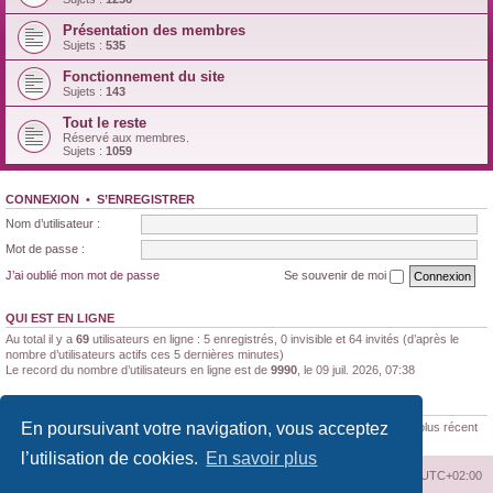
Présentation des membres
Sujets :
535
Fonctionnement du site
Sujets :
143
Tout le reste
Réservé aux membres.
Sujets :
1059
CONNEXION
•
S’ENREGISTRER
Nom d’utilisateur :
Mot de passe :
J’ai oublié mon mot de passe
Se souvenir de moi
QUI EST EN LIGNE
Au total il y a
69
utilisateurs en ligne : 5 enregistrés, 0 invisible et 64 invités (d’après le
nombre d’utilisateurs actifs ces 5 dernières minutes)
Le record du nombre d’utilisateurs en ligne est de
9990
, le 09 juil. 2026, 07:38
STATISTIQUES
En poursuivant votre navigation, vous acceptez
188170
messages •
11347
sujets •
1522
membres • Le membre enregistré le plus récent
est
Brunaldi21
.
l’utilisation de cookies.
En savoir plus
Index du forum
Supprimer les cookies
Heures au format
UTC+02:00