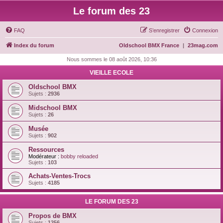
Le forum des 23
FAQ
S’enregistrer
Connexion
Index du forum
Oldschool BMX France
|
23mag.com
Nous sommes le 08 août 2026, 10:36
VIEILLE ECOLE
Oldschool BMX
Sujets :
2936
Midschool BMX
Sujets :
26
Musée
Sujets :
902
Ressources
Modérateur :
bobby reloaded
Sujets :
103
Achats-Ventes-Trocs
Sujets :
4185
LE FORUM DES 23
Propos de BMX
Sujets :
1256