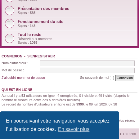
Présentation des membres
Sujets :
535
Fonctionnement du site
Sujets :
143
Tout le reste
Réservé aux membres.
Sujets :
1059
CONNEXION
•
S’ENREGISTRER
Nom d’utilisateur :
Mot de passe :
J’ai oublié mon mot de passe
Se souvenir de moi
QUI EST EN LIGNE
Au total il y a
53
utilisateurs en ligne : 4 enregistrés, 0 invisible et 49 invités (d’après le
nombre d’utilisateurs actifs ces 5 dernières minutes)
Le record du nombre d’utilisateurs en ligne est de
9990
, le 09 juil. 2026, 07:38
STATISTIQUES
En poursuivant votre navigation, vous acceptez
188170
messages •
11347
sujets •
1522
membres • Le membre enregistré le plus récent
est
Brunaldi21
.
l’utilisation de cookies.
En savoir plus
Index du forum
Supprimer les cookies
Heures au format
UTC+02:00