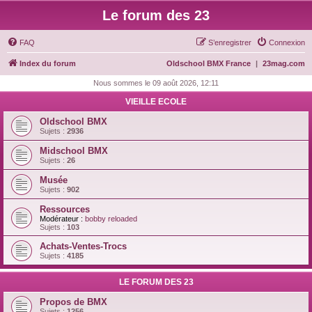
Le forum des 23
FAQ
S’enregistrer
Connexion
Index du forum
Oldschool BMX France
|
23mag.com
Nous sommes le 09 août 2026, 12:11
VIEILLE ECOLE
Oldschool BMX
Sujets :
2936
Midschool BMX
Sujets :
26
Musée
Sujets :
902
Ressources
Modérateur :
bobby reloaded
Sujets :
103
Achats-Ventes-Trocs
Sujets :
4185
LE FORUM DES 23
Propos de BMX
Sujets :
1256