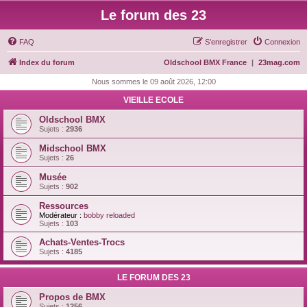
Le forum des 23
FAQ
S’enregistrer
Connexion
Index du forum
Oldschool BMX France
|
23mag.com
Nous sommes le 09 août 2026, 12:00
VIEILLE ECOLE
Oldschool BMX
Sujets :
2936
Midschool BMX
Sujets :
26
Musée
Sujets :
902
Ressources
Modérateur :
bobby reloaded
Sujets :
103
Achats-Ventes-Trocs
Sujets :
4185
LE FORUM DES 23
Propos de BMX
Sujets :
1256