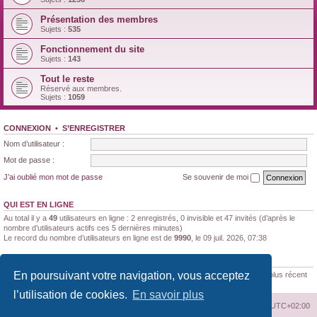
Présentation des membres
Sujets :
535
Fonctionnement du site
Sujets :
143
Tout le reste
Réservé aux membres.
Sujets :
1059
CONNEXION
•
S’ENREGISTRER
Nom d’utilisateur :
Mot de passe :
J’ai oublié mon mot de passe
Se souvenir de moi
QUI EST EN LIGNE
Au total il y a
49
utilisateurs en ligne : 2 enregistrés, 0 invisible et 47 invités (d’après le
nombre d’utilisateurs actifs ces 5 dernières minutes)
Le record du nombre d’utilisateurs en ligne est de
9990
, le 09 juil. 2026, 07:38
STATISTIQUES
En poursuivant votre navigation, vous acceptez
188170
messages •
11347
sujets •
1522
membres • Le membre enregistré le plus récent
est
Brunaldi21
.
l’utilisation de cookies.
En savoir plus
Index du forum
Supprimer les cookies
Heures au format
UTC+02:00