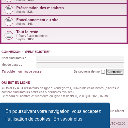
Présentation des membres
Sujets :
535
Fonctionnement du site
Sujets :
143
Tout le reste
Réservé aux membres.
Sujets :
1059
CONNEXION
•
S’ENREGISTRER
Nom d’utilisateur :
Mot de passe :
J’ai oublié mon mot de passe
Se souvenir de moi
QUI EST EN LIGNE
Au total il y a
51
utilisateurs en ligne : 3 enregistrés, 0 invisible et 48 invités (d’après le
nombre d’utilisateurs actifs ces 5 dernières minutes)
Le record du nombre d’utilisateurs en ligne est de
9990
, le 09 juil. 2026, 07:38
STATISTIQUES
En poursuivant votre navigation, vous acceptez
188170
messages •
11347
sujets •
1522
membres • Le membre enregistré le plus récent
est
Brunaldi21
.
l’utilisation de cookies.
En savoir plus
Index du forum
Supprimer les cookies
Heures au format
UTC+02:00