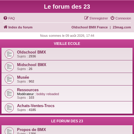
Le forum des 23
FAQ
S’enregistrer
Connexion
Index du forum
Oldschool BMX France
|
23mag.com
Nous sommes le 09 août 2026, 17:44
VIEILLE ECOLE
Oldschool BMX
Sujets :
2936
Midschool BMX
Sujets :
26
Musée
Sujets :
902
Ressources
Modérateur :
bobby reloaded
Sujets :
103
Achats-Ventes-Trocs
Sujets :
4185
LE FORUM DES 23
Propos de BMX
Sujets :
1256