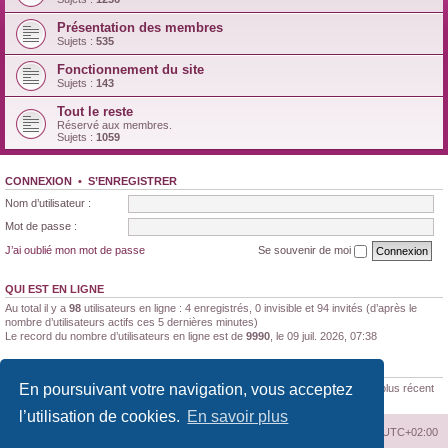
Présentation des membres
Sujets :
535
Fonctionnement du site
Sujets :
143
Tout le reste
Réservé aux membres.
Sujets :
1059
CONNEXION
•
S’ENREGISTRER
Nom d’utilisateur :
Mot de passe :
J’ai oublié mon mot de passe
Se souvenir de moi
QUI EST EN LIGNE
Au total il y a
98
utilisateurs en ligne : 4 enregistrés, 0 invisible et 94 invités (d’après le
nombre d’utilisateurs actifs ces 5 dernières minutes)
Le record du nombre d’utilisateurs en ligne est de
9990
, le 09 juil. 2026, 07:38
STATISTIQUES
En poursuivant votre navigation, vous acceptez
188170
messages •
11347
sujets •
1522
membres • Le membre enregistré le plus récent
est
Brunaldi21
.
l’utilisation de cookies.
En savoir plus
Index du forum
Supprimer les cookies
Heures au format
UTC+02:00