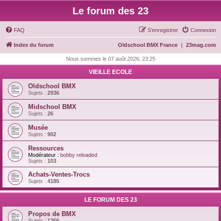
Le forum des 23
FAQ
S’enregistrer
Connexion
Index du forum
Oldschool BMX France
|
23mag.com
Nous sommes le 07 août 2026, 23:25
VIEILLE ECOLE
Oldschool BMX
Sujets :
2936
Midschool BMX
Sujets :
26
Musée
Sujets :
902
Ressources
Modérateur :
bobby reloaded
Sujets :
103
Achats-Ventes-Trocs
Sujets :
4185
LE FORUM DES 23
Propos de BMX
Sujets :
1256