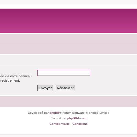
iée via votre panneau
enregistrement.
Développé par
phpBB
® Forum Software © phpBB Limited
Traduit par
phpBB-fr.com
Confidentialité
|
Conditions