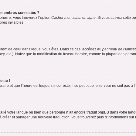
s membres connectés ?
forum », vous trouverez l’option
Cacher mon statut en ligne
. Si vous activez cette o
es invisibles.
ifférent de celui dans lequel vous êtes. Dans ce cas, accédez au
panneau de l’utilisa
ney, etc.). Notez que la modification du fuseau horaire, comme la plupart des para
ecte !
aire et que l’heure est toujours incorrecte, il se peut que le serveur ne soit pas à
installé votre langue ou bien que personne n’ait encore traduit phpBB dans votre l
s à créer et partager une nouvelle traduction. Vous trouverez plus d’informations sur l