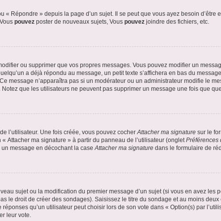
 « Répondre » depuis la page d’un sujet. Il se peut que vous ayez besoin d’être e
: Vous
pouvez
poster de nouveaux sujets, Vous
pouvez
joindre des fichiers, etc.
modifier ou supprimer que vos propres messages. Vous pouvez modifier un message
lqu’un a déjà répondu au message, un petit texte s’affichera en bas du message ind
n. Ce message n’apparaîtra pas si un modérateur ou un administrateur modifie le mes
ive. Notez que les utilisateurs ne peuvent pas supprimer un message une fois que qu
e l’utilisateur. Une fois créée, vous pouvez cocher
Attacher ma signature
sur le fo
 « Attacher ma signature » à partir du panneau de l’utilisateur (onglet
Préférences 
 à un message en décochant la case
Attacher ma signature
dans le formulaire de ré
ouveau sujet ou la modification du premier message d’un sujet (si vous en avez les p
 le droit de créer des sondages). Saisissez le titre du sondage et au moins deux o
onses qu’un utilisateur peut choisir lors de son vote dans « Option(s) par l’utilis
er leur vote.