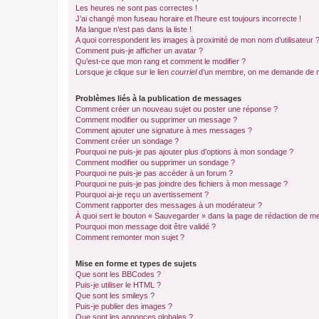
Les heures ne sont pas correctes !
J’ai changé mon fuseau horaire et l’heure est toujours incorrecte !
Ma langue n’est pas dans la liste !
A quoi correspondent les images à proximité de mon nom d’utilisateur 
Comment puis-je afficher un avatar ?
Qu’est-ce que mon rang et comment le modifier ?
Lorsque je clique sur le lien
courriel
d’un membre, on me demande de m
Problèmes liés à la publication de messages
Comment créer un nouveau sujet ou poster une réponse ?
Comment modifier ou supprimer un message ?
Comment ajouter une signature à mes messages ?
Comment créer un sondage ?
Pourquoi ne puis-je pas ajouter plus d’options à mon sondage ?
Comment modifier ou supprimer un sondage ?
Pourquoi ne puis-je pas accéder à un forum ?
Pourquoi ne puis-je pas joindre des fichiers à mon message ?
Pourquoi ai-je reçu un avertissement ?
Comment rapporter des messages à un modérateur ?
À quoi sert le bouton « Sauvegarder » dans la page de rédaction de 
Pourquoi mon message doit être validé ?
Comment remonter mon sujet ?
Mise en forme et types de sujets
Que sont les BBCodes ?
Puis-je utiliser le HTML ?
Que sont les smileys ?
Puis-je publier des images ?
Que sont les annonces globales ?