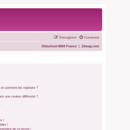
S’enregistrer
Connexion
Oldschool BMX France
|
23mag.com
s et comment les rejoindre ?
s une couleur différente ?
?
s !
bles !
n membre de ce forum !