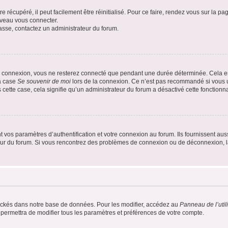
 récupéré, il peut facilement être réinitialisé. Pour ce faire, rendez vous sur la p
uveau vous connecter.
passe, contactez un administrateur du forum.
e connexion, vous ne resterez connecté que pendant une durée déterminée. Cela em
la case
Se souvenir de moi
lors de la connexion. Ce n’est pas recommandé si vous u
s cette case, cela signifie qu’un administrateur du forum a désactivé cette fonctionna
os paramètres d’authentification et votre connexion au forum. Ils fournissent aussi
teur du forum. Si vous rencontrez des problèmes de connexion ou de déconnexion, l
ockés dans notre base de données. Pour les modifier, accédez au
Panneau de l’util
 permettra de modifier tous les paramètres et préférences de votre compte.