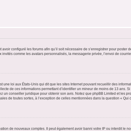
t avoir configuré les forums afin qu’il soit nécessaire de s’enregistrer pour poster
x invités comme les avatars personnalisés, la messagerie privée, l’envoi de courri
t une loi aux États-Unis qui dit que les sites Internet pouvant recueillir des infor
ollecte de ces informations permettant d’identifier un mineur de moins de 13 ans. S
tez un conseiller juridique pour obtenir son avis. Notez que phpBB Limited et les pr
gales de toutes sortes, à l’exception de celles mentionnées dans la question « Qui
réation de nouveaux comptes. Il peut également avoir banni votre IP ou interdit le no