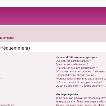
réquemment)
s fréquemment)
Niveaux d’utilisateurs et groupes
Que sont les administrateurs ?
Que sont les modérateurs ?
Que sont les groupes d’utilisateurs ?
Où trouver la liste des groupes d’utilisateur
Comment devenir chef de groupe ?
 ?!
Pourquoi certains membres apparaissent dan
Qu’est-ce qu’un « Groupe par défaut » ?
Qu’est-ce que le lien « L’équipe du forum » 
Messagerie privée
Je ne peux pas envoyer de messages privé
Je reçois sans arrêt des messages indésira
 connectés ?
J’ai reçu un spam ou un courriel abusif d’u