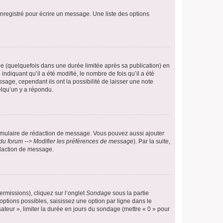
nregistré pour écrire un message. Une liste des options
 (quelquefois dans une durée limitée après sa publication) en
iquant qu’il a été modifié, le nombre de fois qu’il a été
sage, cependant ils ont la possibilité de laisser une note
elqu’un y a répondu.
rmulaire de rédaction de message. Vous pouvez aussi ajouter
du forum --> Modifier les préférences de message
). Par la suite,
daction de message.
ermissions), cliquez sur l’onglet
Sondage
sous la partie
ptions possibles, saisissez une option par ligne dans le
ateur », limiter la durée en jours du sondage (mettre « 0 » pour