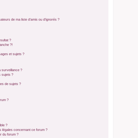
ateurs de ma liste d’amis ou d’ignorés ?
sultat ?
anche ?!
ages et sujets ?
a surveillance ?
 sujets ?
es de sujets ?
orum ?
ible ?
ns légales concernant ce forum ?
r du forum ?