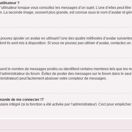
tilisateur ?
utilisateur lorsque vous consultez les messages d’un sujet. L’une d’elles peut êtr
rum. La seconde image, souvent plus grande, est connue sous le nom d’avatar et 
s pouvez ajouter un avatar en utilisant l’une des quatre méthodes d’avatar suivantes 
ont ils sont mis à disposition. Si vous ne pouvez pas utiliser d’avatar, contactez un
iquent le nombre de messages postés ou identifient certains membres tels que les 
ar l’administrateur du forum. Évitez de poster des messages sur le forum dans le seu
ministrateur) peut facilement abaisser votre compteur de messages.
mande de me connecter !?
re intégré (si la fonction a été activée par l’administrateur). Ceci pour empêcher l’u