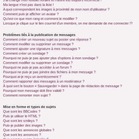
J’ai changé mon fuseau horaire et l’heure est toujours incorrecte !
Ma langue n’est pas dans la liste !
A quoi correspondent les images à proximité de mon nom d’utilisateur ?
Comment puis-je afficher un avatar ?
Qu’est-ce que mon rang et comment le modifier ?
Lorsque je clique sur le lien
courriel
d’un membre, on me demande de me connecter !?
Problèmes liés à la publication de messages
Comment créer un nouveau sujet ou poster une réponse ?
Comment modifier ou supprimer un message ?
Comment ajouter une signature à mes messages ?
Comment créer un sondage ?
Pourquoi ne puis-je pas ajouter plus d’options à mon sondage ?
Comment modifier ou supprimer un sondage ?
Pourquoi ne puis-je pas accéder à un forum ?
Pourquoi ne puis-je pas joindre des fichiers à mon message ?
Pourquoi ai-je reçu un avertissement ?
Comment rapporter des messages à un modérateur ?
À quoi sert le bouton « Sauvegarder » dans la page de rédaction de message ?
Pourquoi mon message doit être validé ?
Comment remonter mon sujet ?
Mise en forme et types de sujets
Que sont les BBCodes ?
Puis-je utiliser le HTML ?
Que sont les smileys ?
Puis-je publier des images ?
Que sont les annonces globales ?
Que sont les annonces ?