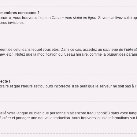
s membres connectés ?
forum », vous trouverez l’option
Cacher mon statut en ligne
. Si vous activez cette o
es invisibles.
ifférent de celui dans lequel vous êtes. Dans ce cas, accédez au
panneau de l’utilisa
ney, etc.). Notez que la modification du fuseau horaire, comme la plupart des para
ecte !
aire et que l’heure est toujours incorrecte, il se peut que le serveur ne soit pas à
installé votre langue ou bien que personne n’ait encore traduit phpBB dans votre l
s à créer et partager une nouvelle traduction. Vous trouverez plus d’informations sur l