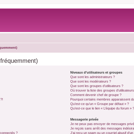
réquemment)
s fréquemment)
Niveaux d’utilisateurs et groupes
Que sont les administrateurs ?
Que sont les modérateurs ?
Que sont les groupes d’utilisateurs ?
Où trouver la liste des groupes d’utilisateur
Comment devenir chef de groupe ?
 ?!
Pourquoi certains membres apparaissent dan
Qu’est-ce qu’un « Groupe par défaut » ?
Qu’est-ce que le lien « L’équipe du forum » 
Messagerie privée
Je ne peux pas envoyer de messages privé
Je reçois sans arrêt des messages indésira
 connectés ?
J’ai reçu un spam ou un courriel abusif d’u