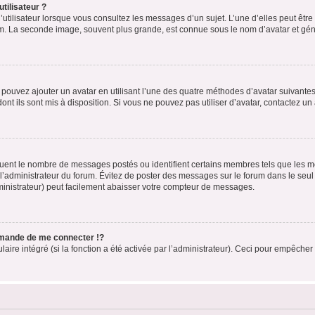
tilisateur ?
utilisateur lorsque vous consultez les messages d’un sujet. L’une d’elles peut êtr
rum. La seconde image, souvent plus grande, est connue sous le nom d’avatar et 
s pouvez ajouter un avatar en utilisant l’une des quatre méthodes d’avatar suivantes 
ont ils sont mis à disposition. Si vous ne pouvez pas utiliser d’avatar, contactez un
iquent le nombre de messages postés ou identifient certains membres tels que les 
ar l’administrateur du forum. Évitez de poster des messages sur le forum dans le seu
ministrateur) peut facilement abaisser votre compteur de messages.
mande de me connecter !?
re intégré (si la fonction a été activée par l’administrateur). Ceci pour empêcher l’u