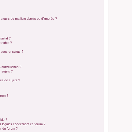
ateurs de ma liste d’amis ou d’ignorés ?
sultat ?
anche ?!
ages et sujets ?
a surveillance ?
 sujets ?
es de sujets ?
orum ?
ible ?
ns légales concernant ce forum ?
r du forum ?