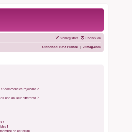
S’enregistrer
Connexion
Oldschool BMX France
|
23mag.com
s et comment les rejoindre ?
s une couleur différente ?
?
s !
bles !
n membre de ce forum !