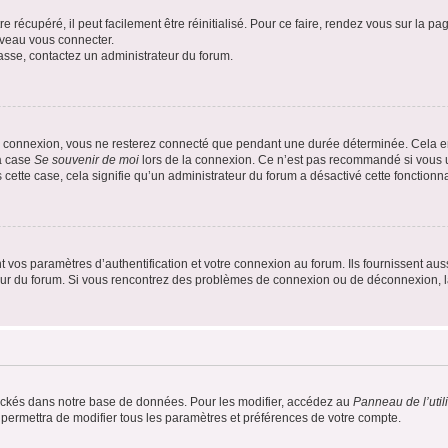
 récupéré, il peut facilement être réinitialisé. Pour ce faire, rendez vous sur la p
uveau vous connecter.
passe, contactez un administrateur du forum.
e connexion, vous ne resterez connecté que pendant une durée déterminée. Cela em
la case
Se souvenir de moi
lors de la connexion. Ce n’est pas recommandé si vous u
s cette case, cela signifie qu’un administrateur du forum a désactivé cette fonctionna
os paramètres d’authentification et votre connexion au forum. Ils fournissent aussi
teur du forum. Si vous rencontrez des problèmes de connexion ou de déconnexion, l
ockés dans notre base de données. Pour les modifier, accédez au
Panneau de l’util
 permettra de modifier tous les paramètres et préférences de votre compte.