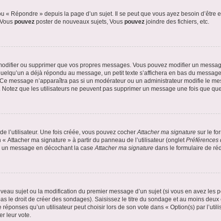
 « Répondre » depuis la page d’un sujet. Il se peut que vous ayez besoin d’être e
: Vous
pouvez
poster de nouveaux sujets, Vous
pouvez
joindre des fichiers, etc.
modifier ou supprimer que vos propres messages. Vous pouvez modifier un message
lqu’un a déjà répondu au message, un petit texte s’affichera en bas du message ind
n. Ce message n’apparaîtra pas si un modérateur ou un administrateur modifie le mes
ive. Notez que les utilisateurs ne peuvent pas supprimer un message une fois que qu
e l’utilisateur. Une fois créée, vous pouvez cocher
Attacher ma signature
sur le fo
 « Attacher ma signature » à partir du panneau de l’utilisateur (onglet
Préférences 
 à un message en décochant la case
Attacher ma signature
dans le formulaire de ré
ouveau sujet ou la modification du premier message d’un sujet (si vous en avez les p
 le droit de créer des sondages). Saisissez le titre du sondage et au moins deux o
onses qu’un utilisateur peut choisir lors de son vote dans « Option(s) par l’utilis
er leur vote.