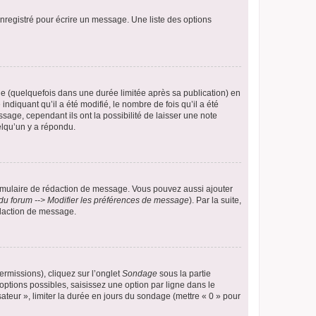
nregistré pour écrire un message. Une liste des options
 (quelquefois dans une durée limitée après sa publication) en
iquant qu’il a été modifié, le nombre de fois qu’il a été
sage, cependant ils ont la possibilité de laisser une note
elqu’un y a répondu.
rmulaire de rédaction de message. Vous pouvez aussi ajouter
du forum --> Modifier les préférences de message
). Par la suite,
daction de message.
ermissions), cliquez sur l’onglet
Sondage
sous la partie
ptions possibles, saisissez une option par ligne dans le
ateur », limiter la durée en jours du sondage (mettre « 0 » pour