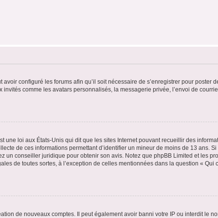
t avoir configuré les forums afin qu’il soit nécessaire de s’enregistrer pour poster
x invités comme les avatars personnalisés, la messagerie privée, l’envoi de courri
t une loi aux États-Unis qui dit que les sites Internet pouvant recueillir des infor
ollecte de ces informations permettant d’identifier un mineur de moins de 13 ans. S
tez un conseiller juridique pour obtenir son avis. Notez que phpBB Limited et les pr
gales de toutes sortes, à l’exception de celles mentionnées dans la question « Qui
réation de nouveaux comptes. Il peut également avoir banni votre IP ou interdit le no