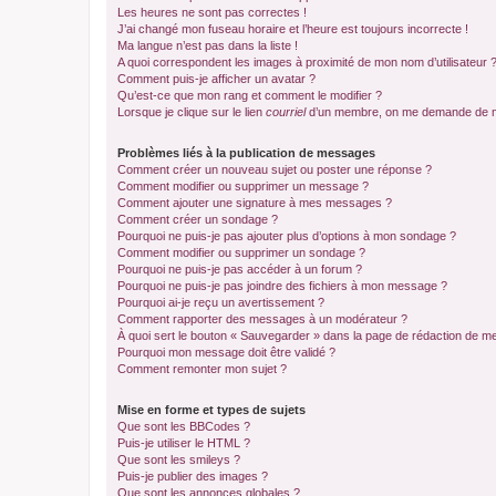
Les heures ne sont pas correctes !
J’ai changé mon fuseau horaire et l’heure est toujours incorrecte !
Ma langue n’est pas dans la liste !
A quoi correspondent les images à proximité de mon nom d’utilisateur 
Comment puis-je afficher un avatar ?
Qu’est-ce que mon rang et comment le modifier ?
Lorsque je clique sur le lien
courriel
d’un membre, on me demande de m
Problèmes liés à la publication de messages
Comment créer un nouveau sujet ou poster une réponse ?
Comment modifier ou supprimer un message ?
Comment ajouter une signature à mes messages ?
Comment créer un sondage ?
Pourquoi ne puis-je pas ajouter plus d’options à mon sondage ?
Comment modifier ou supprimer un sondage ?
Pourquoi ne puis-je pas accéder à un forum ?
Pourquoi ne puis-je pas joindre des fichiers à mon message ?
Pourquoi ai-je reçu un avertissement ?
Comment rapporter des messages à un modérateur ?
À quoi sert le bouton « Sauvegarder » dans la page de rédaction de 
Pourquoi mon message doit être validé ?
Comment remonter mon sujet ?
Mise en forme et types de sujets
Que sont les BBCodes ?
Puis-je utiliser le HTML ?
Que sont les smileys ?
Puis-je publier des images ?
Que sont les annonces globales ?