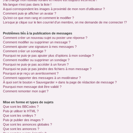
J’ai changé mon fuseau horaire et l’heure est toujours incorrecte !
Ma langue n’est pas dans la liste !
A quoi correspondent les images à proximité de mon nom d’utilisateur ?
Comment puis-je afficher un avatar ?
Qu’est-ce que mon rang et comment le modifier ?
Lorsque je clique sur le lien
courriel
d’un membre, on me demande de me connecter !?
Problèmes liés à la publication de messages
Comment créer un nouveau sujet ou poster une réponse ?
Comment modifier ou supprimer un message ?
Comment ajouter une signature à mes messages ?
Comment créer un sondage ?
Pourquoi ne puis-je pas ajouter plus d’options à mon sondage ?
Comment modifier ou supprimer un sondage ?
Pourquoi ne puis-je pas accéder à un forum ?
Pourquoi ne puis-je pas joindre des fichiers à mon message ?
Pourquoi ai-je reçu un avertissement ?
Comment rapporter des messages à un modérateur ?
À quoi sert le bouton « Sauvegarder » dans la page de rédaction de message ?
Pourquoi mon message doit être validé ?
Comment remonter mon sujet ?
Mise en forme et types de sujets
Que sont les BBCodes ?
Puis-je utiliser le HTML ?
Que sont les smileys ?
Puis-je publier des images ?
Que sont les annonces globales ?
Que sont les annonces ?