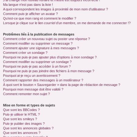
J’ai changé mon fuseau horaire et l’heure est toujours incorrecte !
Ma langue n’est pas dans la liste !
A quoi correspondent les images à proximité de mon nom d’utilisateur ?
Comment puis-je afficher un avatar ?
Qu’est-ce que mon rang et comment le modifier ?
Lorsque je clique sur le lien
courriel
d’un membre, on me demande de me connecter !?
Problèmes liés à la publication de messages
Comment créer un nouveau sujet ou poster une réponse ?
Comment modifier ou supprimer un message ?
Comment ajouter une signature à mes messages ?
Comment créer un sondage ?
Pourquoi ne puis-je pas ajouter plus d’options à mon sondage ?
Comment modifier ou supprimer un sondage ?
Pourquoi ne puis-je pas accéder à un forum ?
Pourquoi ne puis-je pas joindre des fichiers à mon message ?
Pourquoi ai-je reçu un avertissement ?
Comment rapporter des messages à un modérateur ?
À quoi sert le bouton « Sauvegarder » dans la page de rédaction de message ?
Pourquoi mon message doit être validé ?
Comment remonter mon sujet ?
Mise en forme et types de sujets
Que sont les BBCodes ?
Puis-je utiliser le HTML ?
Que sont les smileys ?
Puis-je publier des images ?
Que sont les annonces globales ?
Que sont les annonces ?