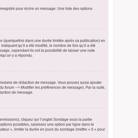
nregistré pour écrire un message. Une liste des options
 (quelquefois dans une durée limitée après sa publication) en
iquant qu’il a été modifié, le nombre de fois qu’il a été
sage, cependant ils ont la possibilité de laisser une note
elqu’un y a répondu.
rmulaire de rédaction de message. Vous pouvez aussi ajouter
du forum --> Modifier les préférences de message
). Par la suite,
daction de message.
ermissions), cliquez sur l’onglet
Sondage
sous la partie
ptions possibles, saisissez une option par ligne dans le
ateur », limiter la durée en jours du sondage (mettre « 0 » pour