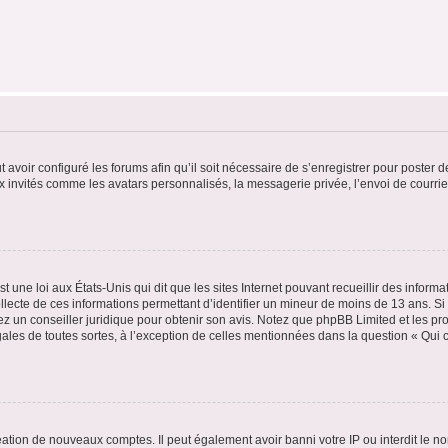
t avoir configuré les forums afin qu’il soit nécessaire de s’enregistrer pour poster
x invités comme les avatars personnalisés, la messagerie privée, l’envoi de courri
t une loi aux États-Unis qui dit que les sites Internet pouvant recueillir des infor
ollecte de ces informations permettant d’identifier un mineur de moins de 13 ans. S
tez un conseiller juridique pour obtenir son avis. Notez que phpBB Limited et les pr
gales de toutes sortes, à l’exception de celles mentionnées dans la question « Qui
réation de nouveaux comptes. Il peut également avoir banni votre IP ou interdit le no