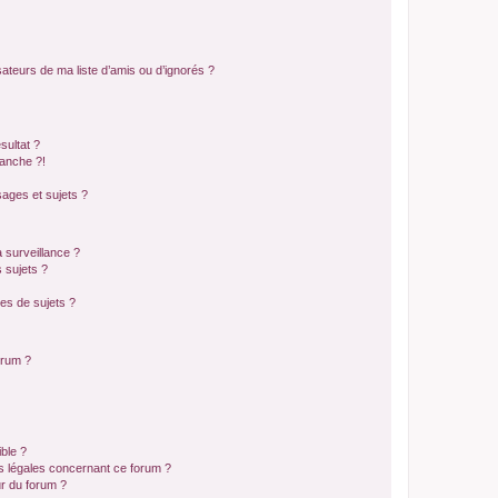
ateurs de ma liste d’amis ou d’ignorés ?
sultat ?
anche ?!
ages et sujets ?
a surveillance ?
 sujets ?
es de sujets ?
orum ?
ible ?
ns légales concernant ce forum ?
r du forum ?