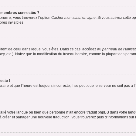
s membres connectés ?
forum », vous trouverez l’option
Cacher mon statut en ligne
. Si vous activez cette o
es invisibles.
ifférent de celui dans lequel vous êtes. Dans ce cas, accédez au
panneau de l’utilisa
ney, etc.). Notez que la modification du fuseau horaire, comme la plupart des para
ecte !
aire et que l’heure est toujours incorrecte, il se peut que le serveur ne soit pas à
installé votre langue ou bien que personne n’ait encore traduit phpBB dans votre l
s à créer et partager une nouvelle traduction. Vous trouverez plus d’informations sur l