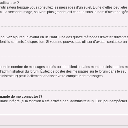
tilisateur ?
utilisateur lorsque vous consultez les messages d’un sujet. L’une d’elles peut êtr
rum. La seconde image, souvent plus grande, est connue sous le nom d’avatar et 
s pouvez ajouter un avatar en utilisant l’une des quatre méthodes d’avatar suivantes 
ont ils sont mis à disposition. Si vous ne pouvez pas utiliser d’avatar, contactez un
iquent le nombre de messages postés ou identifient certains membres tels que les 
ar l’administrateur du forum. Évitez de poster des messages sur le forum dans le seu
ministrateur) peut facilement abaisser votre compteur de messages.
mande de me connecter !?
re intégré (si la fonction a été activée par l’administrateur). Ceci pour empêcher l’u