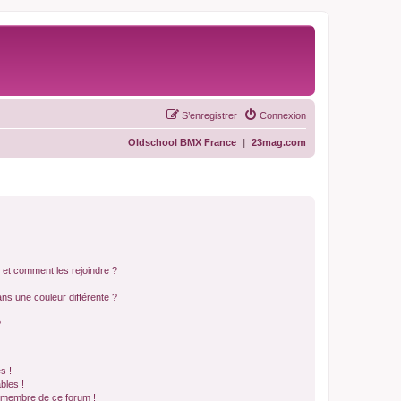
S’enregistrer
Connexion
Oldschool BMX France
|
23mag.com
s et comment les rejoindre ?
s une couleur différente ?
?
s !
bles !
n membre de ce forum !