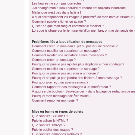
Les heures ne sont pas correctes !
J’ai changé mon fuseau horaire et l’heure est toujours incorrecte !
Ma langue n’est pas dans la liste !
A quoi correspondent les images à proximité de mon nom d’utilisateur 
Comment puis-je afficher un avatar ?
Qu’est-ce que mon rang et comment le modifier ?
Lorsque je clique sur le lien
courriel
d’un membre, on me demande de m
Problèmes liés à la publication de messages
Comment créer un nouveau sujet ou poster une réponse ?
Comment modifier ou supprimer un message ?
Comment ajouter une signature à mes messages ?
Comment créer un sondage ?
Pourquoi ne puis-je pas ajouter plus d’options à mon sondage ?
Comment modifier ou supprimer un sondage ?
Pourquoi ne puis-je pas accéder à un forum ?
Pourquoi ne puis-je pas joindre des fichiers à mon message ?
Pourquoi ai-je reçu un avertissement ?
Comment rapporter des messages à un modérateur ?
À quoi sert le bouton « Sauvegarder » dans la page de rédaction de 
Pourquoi mon message doit être validé ?
Comment remonter mon sujet ?
Mise en forme et types de sujets
Que sont les BBCodes ?
Puis-je utiliser le HTML ?
Que sont les smileys ?
Puis-je publier des images ?
Que sont les annonces globales ?