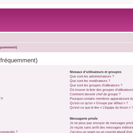
réquemment)
s fréquemment)
Niveaux d’utilisateurs et groupes
Que sont les administrateurs ?
Que sont les modérateurs ?
Que sont les groupes d’utilisateurs ?
Où trouver la liste des groupes d’utilisateur
Comment devenir chef de groupe ?
 ?!
Pourquoi certains membres apparaissent dan
Qu’est-ce qu’un « Groupe par défaut » ?
Qu’est-ce que le lien « L’équipe du forum » 
Messagerie privée
Je ne peux pas envoyer de messages privé
Je reçois sans arrêt des messages indésira
 connectés ?
J’ai reçu un spam ou un courriel abusif d’u