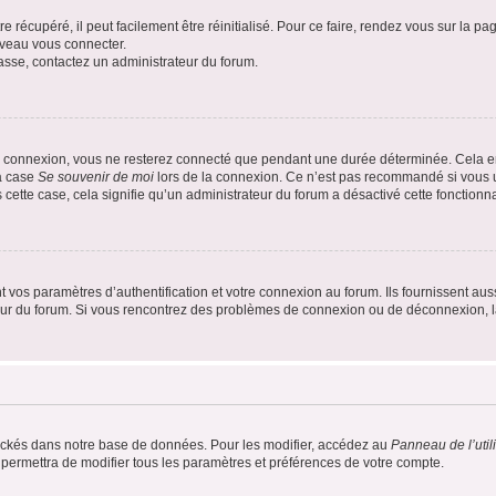
 récupéré, il peut facilement être réinitialisé. Pour ce faire, rendez vous sur la p
uveau vous connecter.
passe, contactez un administrateur du forum.
e connexion, vous ne resterez connecté que pendant une durée déterminée. Cela em
la case
Se souvenir de moi
lors de la connexion. Ce n’est pas recommandé si vous u
s cette case, cela signifie qu’un administrateur du forum a désactivé cette fonctionna
os paramètres d’authentification et votre connexion au forum. Ils fournissent aussi
teur du forum. Si vous rencontrez des problèmes de connexion ou de déconnexion, l
ockés dans notre base de données. Pour les modifier, accédez au
Panneau de l’util
 permettra de modifier tous les paramètres et préférences de votre compte.