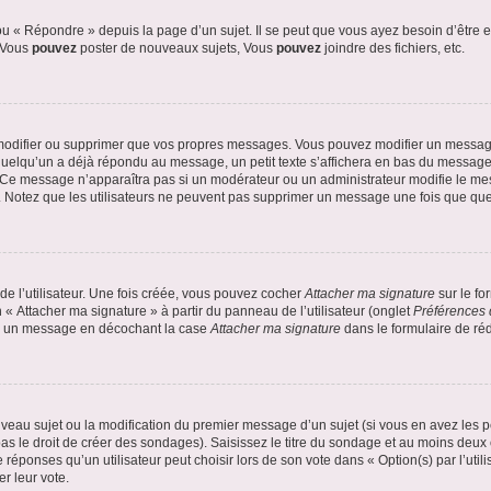
 « Répondre » depuis la page d’un sujet. Il se peut que vous ayez besoin d’être e
: Vous
pouvez
poster de nouveaux sujets, Vous
pouvez
joindre des fichiers, etc.
modifier ou supprimer que vos propres messages. Vous pouvez modifier un message
lqu’un a déjà répondu au message, un petit texte s’affichera en bas du message ind
n. Ce message n’apparaîtra pas si un modérateur ou un administrateur modifie le mes
ive. Notez que les utilisateurs ne peuvent pas supprimer un message une fois que qu
e l’utilisateur. Une fois créée, vous pouvez cocher
Attacher ma signature
sur le fo
 « Attacher ma signature » à partir du panneau de l’utilisateur (onglet
Préférences 
 à un message en décochant la case
Attacher ma signature
dans le formulaire de ré
ouveau sujet ou la modification du premier message d’un sujet (si vous en avez les p
 le droit de créer des sondages). Saisissez le titre du sondage et au moins deux o
onses qu’un utilisateur peut choisir lors de son vote dans « Option(s) par l’utilis
er leur vote.