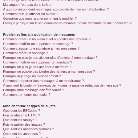
J’ai changé mon fuseau horaire et l’heure est toujours incorrecte !
Ma langue n’est pas dans la liste !
A quoi correspondent les images à proximité de mon nom d’utilisateur ?
Comment puis-je afficher un avatar ?
Qu’est-ce que mon rang et comment le modifier ?
Lorsque je clique sur le lien
courriel
d’un membre, on me demande de me connecter !?
Problèmes liés à la publication de messages
Comment créer un nouveau sujet ou poster une réponse ?
Comment modifier ou supprimer un message ?
Comment ajouter une signature à mes messages ?
Comment créer un sondage ?
Pourquoi ne puis-je pas ajouter plus d’options à mon sondage ?
Comment modifier ou supprimer un sondage ?
Pourquoi ne puis-je pas accéder à un forum ?
Pourquoi ne puis-je pas joindre des fichiers à mon message ?
Pourquoi ai-je reçu un avertissement ?
Comment rapporter des messages à un modérateur ?
À quoi sert le bouton « Sauvegarder » dans la page de rédaction de message ?
Pourquoi mon message doit être validé ?
Comment remonter mon sujet ?
Mise en forme et types de sujets
Que sont les BBCodes ?
Puis-je utiliser le HTML ?
Que sont les smileys ?
Puis-je publier des images ?
Que sont les annonces globales ?
Que sont les annonces ?