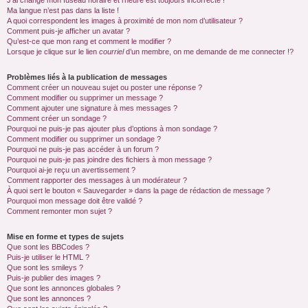
J’ai changé mon fuseau horaire et l’heure est toujours incorrecte !
Ma langue n’est pas dans la liste !
A quoi correspondent les images à proximité de mon nom d’utilisateur ?
Comment puis-je afficher un avatar ?
Qu’est-ce que mon rang et comment le modifier ?
Lorsque je clique sur le lien
courriel
d’un membre, on me demande de me connecter !?
Problèmes liés à la publication de messages
Comment créer un nouveau sujet ou poster une réponse ?
Comment modifier ou supprimer un message ?
Comment ajouter une signature à mes messages ?
Comment créer un sondage ?
Pourquoi ne puis-je pas ajouter plus d’options à mon sondage ?
Comment modifier ou supprimer un sondage ?
Pourquoi ne puis-je pas accéder à un forum ?
Pourquoi ne puis-je pas joindre des fichiers à mon message ?
Pourquoi ai-je reçu un avertissement ?
Comment rapporter des messages à un modérateur ?
À quoi sert le bouton « Sauvegarder » dans la page de rédaction de message ?
Pourquoi mon message doit être validé ?
Comment remonter mon sujet ?
Mise en forme et types de sujets
Que sont les BBCodes ?
Puis-je utiliser le HTML ?
Que sont les smileys ?
Puis-je publier des images ?
Que sont les annonces globales ?
Que sont les annonces ?