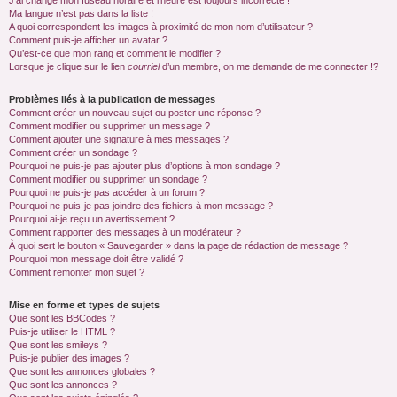
J’ai changé mon fuseau horaire et l’heure est toujours incorrecte !
Ma langue n’est pas dans la liste !
A quoi correspondent les images à proximité de mon nom d’utilisateur ?
Comment puis-je afficher un avatar ?
Qu’est-ce que mon rang et comment le modifier ?
Lorsque je clique sur le lien
courriel
d’un membre, on me demande de me connecter !?
Problèmes liés à la publication de messages
Comment créer un nouveau sujet ou poster une réponse ?
Comment modifier ou supprimer un message ?
Comment ajouter une signature à mes messages ?
Comment créer un sondage ?
Pourquoi ne puis-je pas ajouter plus d’options à mon sondage ?
Comment modifier ou supprimer un sondage ?
Pourquoi ne puis-je pas accéder à un forum ?
Pourquoi ne puis-je pas joindre des fichiers à mon message ?
Pourquoi ai-je reçu un avertissement ?
Comment rapporter des messages à un modérateur ?
À quoi sert le bouton « Sauvegarder » dans la page de rédaction de message ?
Pourquoi mon message doit être validé ?
Comment remonter mon sujet ?
Mise en forme et types de sujets
Que sont les BBCodes ?
Puis-je utiliser le HTML ?
Que sont les smileys ?
Puis-je publier des images ?
Que sont les annonces globales ?
Que sont les annonces ?