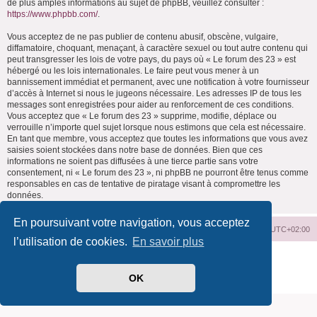
de plus amples informations au sujet de phpBB, veuillez consulter :
https://www.phpbb.com/
.
Vous acceptez de ne pas publier de contenu abusif, obscène, vulgaire,
diffamatoire, choquant, menaçant, à caractère sexuel ou tout autre contenu qui
peut transgresser les lois de votre pays, du pays où « Le forum des 23 » est
hébergé ou les lois internationales. Le faire peut vous mener à un
bannissement immédiat et permanent, avec une notification à votre fournisseur
d’accès à Internet si nous le jugeons nécessaire. Les adresses IP de tous les
messages sont enregistrées pour aider au renforcement de ces conditions.
Vous acceptez que « Le forum des 23 » supprime, modifie, déplace ou
verrouille n’importe quel sujet lorsque nous estimons que cela est nécessaire.
En tant que membre, vous acceptez que toutes les informations que vous avez
saisies soient stockées dans notre base de données. Bien que ces
informations ne soient pas diffusées à une tierce partie sans votre
consentement, ni « Le forum des 23 », ni phpBB ne pourront être tenus comme
responsables en cas de tentative de piratage visant à compromettre les
données.
En poursuivant votre navigation, vous acceptez
Index du forum
Supprimer les cookies
Heures au format
UTC+02:00
l’utilisation de cookies.
En savoir plus
Développé par
phpBB
® Forum Software © phpBB Limited
Traduit par
phpBB-fr.com
OK
Confidentialité
|
Conditions