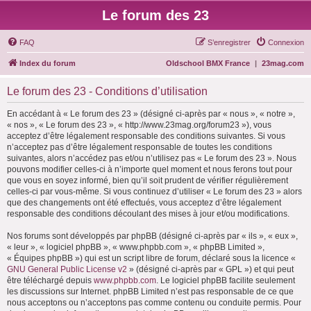
Le forum des 23
FAQ
S’enregistrer
Connexion
Index du forum
Oldschool BMX France
|
23mag.com
Le forum des 23 - Conditions d’utilisation
En accédant à « Le forum des 23 » (désigné ci-après par « nous », « notre »,
« nos », « Le forum des 23 », « http://www.23mag.org/forum23 »), vous
acceptez d’être légalement responsable des conditions suivantes. Si vous
n’acceptez pas d’être légalement responsable de toutes les conditions
suivantes, alors n’accédez pas et/ou n’utilisez pas « Le forum des 23 ». Nous
pouvons modifier celles-ci à n’importe quel moment et nous ferons tout pour
que vous en soyez informé, bien qu’il soit prudent de vérifier régulièrement
celles-ci par vous-même. Si vous continuez d’utiliser « Le forum des 23 » alors
que des changements ont été effectués, vous acceptez d’être légalement
responsable des conditions découlant des mises à jour et/ou modifications.
Nos forums sont développés par phpBB (désigné ci-après par « ils », « eux »,
« leur », « logiciel phpBB », « www.phpbb.com », « phpBB Limited »,
« Équipes phpBB ») qui est un script libre de forum, déclaré sous la licence «
GNU General Public License v2
» (désigné ci-après par « GPL ») et qui peut
être téléchargé depuis
www.phpbb.com
. Le logiciel phpBB facilite seulement
les discussions sur Internet. phpBB Limited n’est pas responsable de ce que
nous acceptons ou n’acceptons pas comme contenu ou conduite permis. Pour