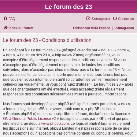
Le forum des 23
FAQ
S’enregistrer
Connexion
Index du forum
Oldschool BMX France
|
23mag.com
Le forum des 23 - Conditions d’utilisation
En accédant à « Le forum des 23 » (désigné ci-après par « nous », « notre »,
« nos », « Le forum des 23 », « http://www.23mag.org/forum23 »), vous
acceptez d’être légalement responsable des conditions suivantes. Si vous
n’acceptez pas d’être légalement responsable de toutes les conditions
suivantes, alors n’accédez pas et/ou n’utilisez pas « Le forum des 23 ». Nous
pouvons modifier celles-ci à n’importe quel moment et nous ferons tout pour
que vous en soyez informé, bien qu’il soit prudent de vérifier régulièrement
celles-ci par vous-même. Si vous continuez d’utiliser « Le forum des 23 » alors
que des changements ont été effectués, vous acceptez d’être légalement
responsable des conditions découlant des mises à jour et/ou modifications.
Nos forums sont développés par phpBB (désigné ci-après par « ils », « eux »,
« leur », « logiciel phpBB », « www.phpbb.com », « phpBB Limited »,
« Équipes phpBB ») qui est un script libre de forum, déclaré sous la licence «
GNU General Public License v2
» (désigné ci-après par « GPL ») et qui peut
être téléchargé depuis
www.phpbb.com
. Le logiciel phpBB facilite seulement
les discussions sur Internet. phpBB Limited n’est pas responsable de ce que
nous acceptons ou n’acceptons pas comme contenu ou conduite permis. Pour