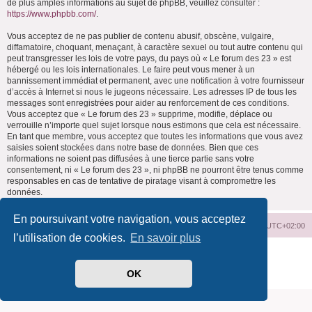
de plus amples informations au sujet de phpBB, veuillez consulter :
https://www.phpbb.com/
.
Vous acceptez de ne pas publier de contenu abusif, obscène, vulgaire,
diffamatoire, choquant, menaçant, à caractère sexuel ou tout autre contenu qui
peut transgresser les lois de votre pays, du pays où « Le forum des 23 » est
hébergé ou les lois internationales. Le faire peut vous mener à un
bannissement immédiat et permanent, avec une notification à votre fournisseur
d’accès à Internet si nous le jugeons nécessaire. Les adresses IP de tous les
messages sont enregistrées pour aider au renforcement de ces conditions.
Vous acceptez que « Le forum des 23 » supprime, modifie, déplace ou
verrouille n’importe quel sujet lorsque nous estimons que cela est nécessaire.
En tant que membre, vous acceptez que toutes les informations que vous avez
saisies soient stockées dans notre base de données. Bien que ces
informations ne soient pas diffusées à une tierce partie sans votre
consentement, ni « Le forum des 23 », ni phpBB ne pourront être tenus comme
responsables en cas de tentative de piratage visant à compromettre les
données.
En poursuivant votre navigation, vous acceptez
Index du forum
Supprimer les cookies
Heures au format
UTC+02:00
l’utilisation de cookies.
En savoir plus
Développé par
phpBB
® Forum Software © phpBB Limited
Traduit par
phpBB-fr.com
OK
Confidentialité
|
Conditions