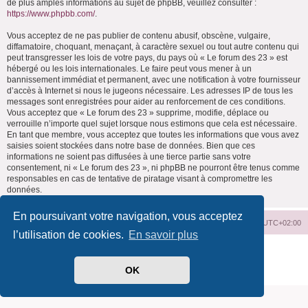
de plus amples informations au sujet de phpBB, veuillez consulter :
https://www.phpbb.com/
.
Vous acceptez de ne pas publier de contenu abusif, obscène, vulgaire,
diffamatoire, choquant, menaçant, à caractère sexuel ou tout autre contenu qui
peut transgresser les lois de votre pays, du pays où « Le forum des 23 » est
hébergé ou les lois internationales. Le faire peut vous mener à un
bannissement immédiat et permanent, avec une notification à votre fournisseur
d’accès à Internet si nous le jugeons nécessaire. Les adresses IP de tous les
messages sont enregistrées pour aider au renforcement de ces conditions.
Vous acceptez que « Le forum des 23 » supprime, modifie, déplace ou
verrouille n’importe quel sujet lorsque nous estimons que cela est nécessaire.
En tant que membre, vous acceptez que toutes les informations que vous avez
saisies soient stockées dans notre base de données. Bien que ces
informations ne soient pas diffusées à une tierce partie sans votre
consentement, ni « Le forum des 23 », ni phpBB ne pourront être tenus comme
responsables en cas de tentative de piratage visant à compromettre les
données.
En poursuivant votre navigation, vous acceptez
Index du forum
Supprimer les cookies
Heures au format
UTC+02:00
l’utilisation de cookies.
En savoir plus
Développé par
phpBB
® Forum Software © phpBB Limited
Traduit par
phpBB-fr.com
OK
Confidentialité
|
Conditions