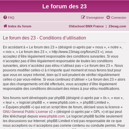
Le forum des 23
FAQ
S’enregistrer
Connexion
Index du forum
Oldschool BMX France
|
23mag.com
Le forum des 23 - Conditions d’utilisation
En accédant à « Le forum des 23 » (désigné ci-après par « nous », « notre »,
« nos », « Le forum des 23 », « http://www.23mag.org/forum23 »), vous
acceptez d’être légalement responsable des conditions suivantes. Si vous
n’acceptez pas d’être légalement responsable de toutes les conditions
suivantes, alors n’accédez pas et/ou n’utilisez pas « Le forum des 23 ». Nous
pouvons modifier celles-ci à n’importe quel moment et nous ferons tout pour
que vous en soyez informé, bien qu’il soit prudent de vérifier régulièrement
celles-ci par vous-même. Si vous continuez d’utiliser « Le forum des 23 » alors
que des changements ont été effectués, vous acceptez d’être légalement
responsable des conditions découlant des mises à jour et/ou modifications.
Nos forums sont développés par phpBB (désigné ci-après par « ils », « eux »,
« leur », « logiciel phpBB », « www.phpbb.com », « phpBB Limited »,
« Équipes phpBB ») qui est un script libre de forum, déclaré sous la licence «
GNU General Public License v2
» (désigné ci-après par « GPL ») et qui peut
être téléchargé depuis
www.phpbb.com
. Le logiciel phpBB facilite seulement
les discussions sur Internet. phpBB Limited n’est pas responsable de ce que
nous acceptons ou n’acceptons pas comme contenu ou conduite permis. Pour