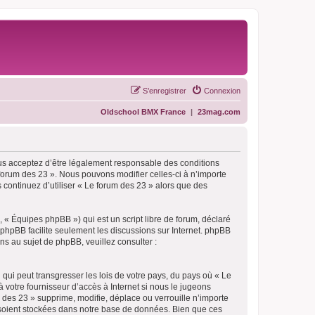
S’enregistrer
Connexion
Oldschool BMX France
|
23mag.com
ous acceptez d’être légalement responsable des conditions
 forum des 23 ». Nous pouvons modifier celles-ci à n’importe
 continuez d’utiliser « Le forum des 23 » alors que des
 « Équipes phpBB ») qui est un script libre de forum, déclaré
l phpBB facilite seulement les discussions sur Internet. phpBB
 au sujet de phpBB, veuillez consulter :
qui peut transgresser les lois de votre pays, du pays où « Le
 votre fournisseur d’accès à Internet si nous le jugeons
des 23 » supprime, modifie, déplace ou verrouille n’importe
 soient stockées dans notre base de données. Bien que ces