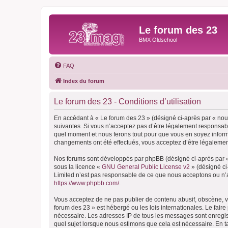
Le forum des 23
BMX Oldschool
FAQ
Index du forum
Le forum des 23 - Conditions d’utilisation
En accédant à « Le forum des 23 » (désigné ci-après par « nous
suivantes. Si vous n’acceptez pas d’être légalement responsable
quel moment et nous ferons tout pour que vous en soyez informé,
changements ont été effectués, vous acceptez d’être légalemen
Nos forums sont développés par phpBB (désigné ci-après par « i
sous la licence «
GNU General Public License v2
» (désigné ci
Limited n’est pas responsable de ce que nous acceptons ou n’
https://www.phpbb.com/
.
Vous acceptez de ne pas publier de contenu abusif, obscène, vu
forum des 23 » est hébergé ou les lois internationales. Le fair
nécessaire. Les adresses IP de tous les messages sont enregis
quel sujet lorsque nous estimons que cela est nécessaire. En 