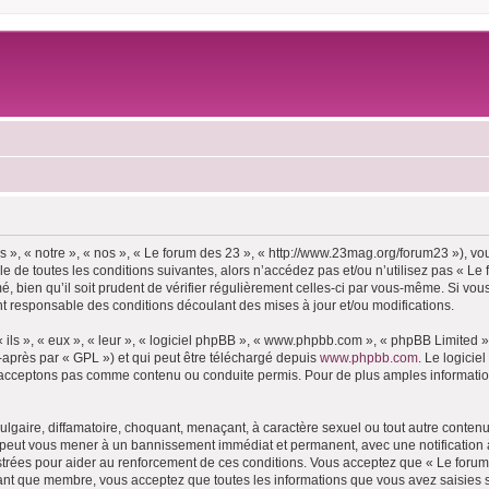
 », « notre », « nos », « Le forum des 23 », « http://www.23mag.org/forum23 »), v
 de toutes les conditions suivantes, alors n’accédez pas et/ou n’utilisez pas « Le
 bien qu’il soit prudent de vérifier régulièrement celles-ci par vous-même. Si vous
t responsable des conditions découlant des mises à jour et/ou modifications.
ls », « eux », « leur », « logiciel phpBB », « www.phpbb.com », « phpBB Limited »,
-après par « GPL ») et qui peut être téléchargé depuis
www.phpbb.com
. Le logicie
acceptons pas comme contenu ou conduite permis. Pour de plus amples informations
lgaire, diffamatoire, choquant, menaçant, à caractère sexuel ou tout autre contenu 
e peut vous mener à un bannissement immédiat et permanent, avec une notification à
trées pour aider au renforcement de ces conditions. Vous acceptez que « Le forum 
tant que membre, vous acceptez que toutes les informations que vous avez saisies