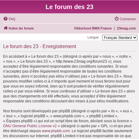
Le forum des 23
FAQ
Connexion
Index du forum
Oldschool BMX France
|
23mag.com
Langue :
Le forum des 23 - Enregistrement
En accédant à « Le forum des 23 » (désigné ci-après par « nous », « notre »,
« nos », « Le forum des 23 », « http://www.23mag.org/forum23 »), vous
acceptez d’être légalement responsable des conditions suivantes. Si vous
n’acceptez pas d’être légalement responsable de toutes les conditions
suivantes, alors n’accédez pas et/ou n’utilisez pas « Le forum des 23 ». Nous
pouvons modifier celles-ci à n’importe quel moment et nous ferons tout pour
que vous en soyez informé, bien qu’il soit prudent de vérifier régulièrement
celles-ci par vous-même. Si vous continuez d’utiliser « Le forum des 23 » alors
que des changements ont été effectués, vous acceptez d’être légalement
responsable des conditions découlant des mises à jour et/ou modifications.
Nos forums sont développés par phpBB (désigné ci-après par « ils », « eux »,
« leur », « logiciel phpBB », « www.phpbb.com », « phpBB Limited »,
« Équipes phpBB ») qui est un script libre de forum, déclaré sous la licence «
GNU General Public License v2
» (désigné ci-après par « GPL ») et qui peut
être téléchargé depuis
www.phpbb.com
. Le logiciel phpBB facilite seulement
les discussions sur Internet. phpBB Limited n’est pas responsable de ce que