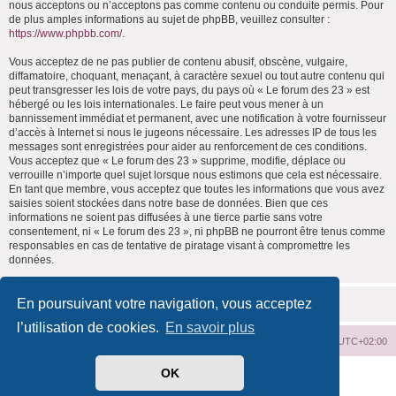
nous acceptons ou n’acceptons pas comme contenu ou conduite permis. Pour
de plus amples informations au sujet de phpBB, veuillez consulter :
https://www.phpbb.com/
.
Vous acceptez de ne pas publier de contenu abusif, obscène, vulgaire,
diffamatoire, choquant, menaçant, à caractère sexuel ou tout autre contenu qui
peut transgresser les lois de votre pays, du pays où « Le forum des 23 » est
hébergé ou les lois internationales. Le faire peut vous mener à un
bannissement immédiat et permanent, avec une notification à votre fournisseur
d’accès à Internet si nous le jugeons nécessaire. Les adresses IP de tous les
messages sont enregistrées pour aider au renforcement de ces conditions.
Vous acceptez que « Le forum des 23 » supprime, modifie, déplace ou
verrouille n’importe quel sujet lorsque nous estimons que cela est nécessaire.
En tant que membre, vous acceptez que toutes les informations que vous avez
saisies soient stockées dans notre base de données. Bien que ces
informations ne soient pas diffusées à une tierce partie sans votre
consentement, ni « Le forum des 23 », ni phpBB ne pourront être tenus comme
responsables en cas de tentative de piratage visant à compromettre les
données.
En poursuivant votre navigation, vous acceptez
l’utilisation de cookies.
En savoir plus
Index du forum
Supprimer les cookies
Heures au format
UTC+02:00
OK
Développé par
phpBB
® Forum Software © phpBB Limited
Traduit par
phpBB-fr.com