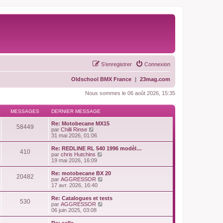
S’enregistrer
Connexion
Oldschool BMX France
|
23mag.com
Nous sommes le 06 août 2026, 15:35
MESSAGES
DERNIER MESSAGE
Re: Motobecane MX15
58449
V
par
Chilli Rinse
o
31 mai 2026, 01:06
i
r
Re: REDLINE RL 540 1996 modèl…
410
l
V
par
chris Hutchins
e
o
19 mai 2026, 16:09
d
i
e
r
Re: motobecane BX 20
20482
r
l
V
par
AGGRESSOR
n
e
o
17 avr. 2026, 16:40
i
d
i
e
e
r
Re: Catalogues et tests
r
530
r
l
V
par
AGGRESSOR
m
n
e
o
06 juin 2025, 03:08
e
i
d
i
s
e
e
r