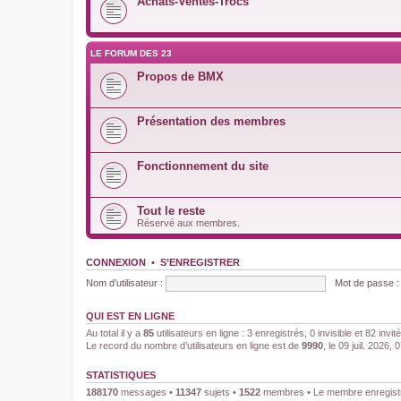
Achats-Ventes-Trocs
LE FORUM DES 23
Propos de BMX
Présentation des membres
Fonctionnement du site
Tout le reste
Réservé aux membres.
CONNEXION
•
S’ENREGISTRER
Nom d’utilisateur :
Mot de passe :
QUI EST EN LIGNE
Au total il y a
85
utilisateurs en ligne : 3 enregistrés, 0 invisible et 82 inv
Le record du nombre d’utilisateurs en ligne est de
9990
, le 09 juil. 2026, 
STATISTIQUES
188170
messages •
11347
sujets •
1522
membres • Le membre enregistré