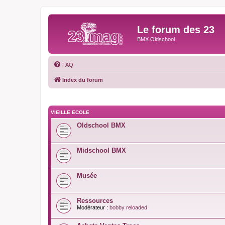
Le forum des 23
BMX Oldschool
FAQ
Index du forum
VIEILLE ECOLE
Oldschool BMX
Midschool BMX
Musée
Ressources
Modérateur :
bobby reloaded