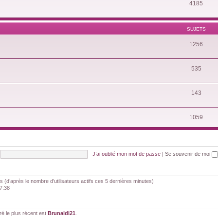
4185
SUJETS
1256
535
143
1059
J’ai oublié mon mot de passe
|
Se souvenir de moi
ités (d’après le nombre d’utilisateurs actifs ces 5 dernières minutes)
07:38
 le plus récent est
Brunaldi21
.