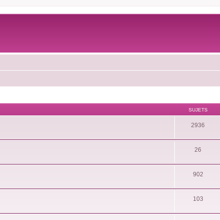
SUJETS
2936
26
902
103